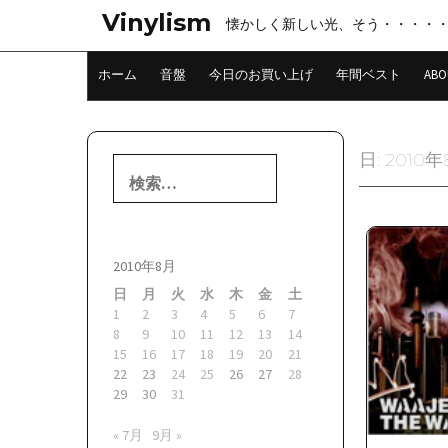
コ
Vinylism
懐かしく新しい光、そう・・・・
ン
テ
ン
ホーム
音盤
今日のお買い上げ
年間ベスト
ABO
ツ
へ
ス
キ
日:
2010
検
ッ
索:
プ
2010年8月
日
月
火
水
木
金
土
1
2
3
4
5
6
7
8
9
10
11
12
13
14
15
16
17
18
19
20
21
22
23
24
25
26
27
28
29
30
31
« 7月
9月 »