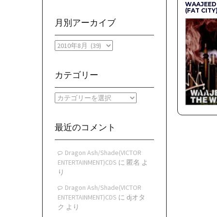
WAAJEED 
(FAT CITY
月別アーカイブ
月
別
ア
ー
カテゴリー
カ
イ
カ
ブ
テ
ゴ
リ
最近のコメント
ー
Dragon Ash/Shade(VICTOR
ENTERTAINMENT)CDS
に
匿名
よ
り
Dragon Ash/Shade(VICTOR
ENTERTAINMENT)CDS
に
djオタ
ク
より