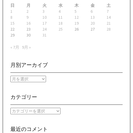
日
月
火
水
木
金
土
1
2
3
4
5
6
7
8
9
10
11
12
13
14
15
16
17
18
19
20
21
22
23
24
25
26
27
28
29
30
31
« 7月
9月 »
月別アーカイブ
月
別
ア
ー
カテゴリー
カ
イ
カ
ブ
テ
ゴ
リ
最近のコメント