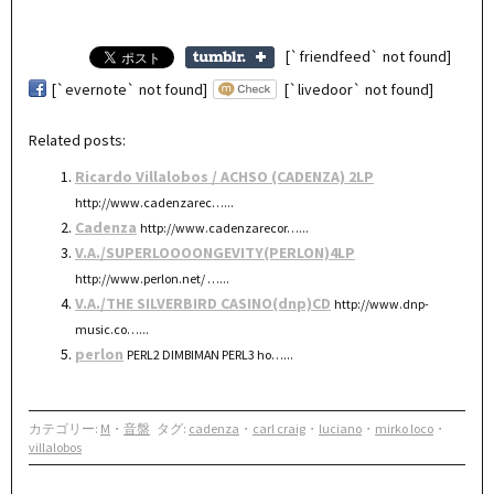
[`friendfeed` not found]
[`evernote` not found]
[`livedoor` not found]
Related posts:
Ricardo Villalobos / ACHSO (CADENZA) 2LP
http://www.cadenzarec…...
Cadenza
http://www.cadenzarecor…...
V.A./SUPERLOOOONGEVITY(PERLON)4LP
http://www.perlon.net/ …...
V.A./THE SILVERBIRD CASINO(dnp)CD
http://www.dnp-
music.co…...
perlon
PERL2 DIMBIMAN PERL3 ho…...
カテゴリー:
M
・
音盤
タグ:
cadenza
・
carl craig
・
luciano
・
mirko loco
・
villalobos