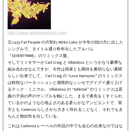
http://www.cadenzarecords.com/
元 Lazy Fat People の片割れ Mirko Loko が今年の頭の方に出した
シングルで、タイトル通り昨年出したアルバム
『SEVENTYNINE』のリミックス盤。
そしてリミキサーが Carl Craig と Villalobos というかなり豪華な
組み合わせなんですが、今作は両者とも期待を裏切らない素晴
らしい出来でして、 Carl Craig の “Love Harmonic” のリミックス
は軽快なパーカッションと扇情的なシンセでグイグイ盛り上げ
るテック・ミニマル、 Villalobos の “tahktok” のリミックスは原
曲の子供の声のサンプルを軸にした、まるで鼻先をくすぐられ
ているかのような心地よさのある柔らかなアンビエントで、双
方とも Cadenza らしさから大きく外れることなく、それでもき
ちんと独自性を出している。
これは Cadenza レーベルの作品の中でも会心の出来なのではな