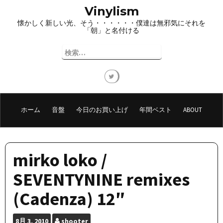
コ
Vinylism
ン
懐かしく新しい光、そう・・・・・・僕達は無邪気にそれを
テ
「朝」と名付ける
ン
ツ
検
へ
索:
ス
キ
ッ
プ
ホーム
音盤
今日のお買い上げ
年間ベスト
ABOUT
mirko loko /
SEVENTYNINE remixes
(Cadenza) 12″
8月
3, 2010
shooter