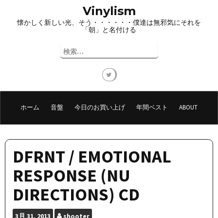
コ
Vinylism
ン
懐かしく新しい光、そう・・・・・・僕達は無邪気にそれを
テ
「朝」と名付ける
ン
ツ
検
へ
索:
ス
キ
ッ
プ
ホーム
音盤
今日のお買い上げ
年間ベスト
ABOUT
DFRNT / EMOTIONAL
RESPONSE (NU
DIRECTIONS) CD
3月
31, 2013
shooter