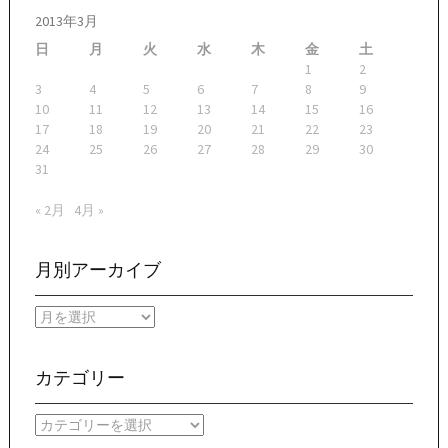
2013年3月
日
月
火
水
木
金
土
1
2
3
4
5
6
7
8
9
10
11
12
13
14
15
16
17
18
19
20
21
22
23
24
25
26
27
28
29
30
31
« 2月
4月 »
月別アーカイブ
月
別
ア
ー
カテゴリー
カ
イ
カ
ブ
テ