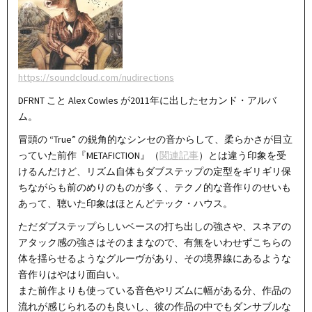
https://soundcloud.com/nudirections
DFRNT こと Alex Cowles が2011年に出したセカンド・アルバ
ム。
冒頭の “True” の鋭角的なシンセの音からして、柔らかさが目立
っていた前作『METAFICTION』（
関連記事
）とは違う印象を受
けるんだけど、リズム自体もダブステップの定型をギリギリ保
ちながらも前のめりのものが多く、テクノ的な音作りのせいも
あって、聴いた印象はほとんどテック・ハウス。
ただダブステップらしいベースの打ち出しの強さや、スネアの
アタック感の強さはそのままなので、有無をいわせずこちらの
体を揺らせるようなグルーヴがあり、その境界線にあるような
音作りはやはり面白い。
また前作よりも使っている音色やリズムに幅がある分、作品の
流れが感じられるのも良いし、彼の作品の中でもダンサブルな