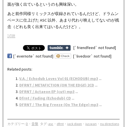
面が強く出ているというのも興味深い。
あと前作同様リミックスが収録されているんだけど、ドラムン
ベースに仕上げた ASC 以外、あまり代わり映えしてないのが残
念（どれも良く出来てはいるんだけど）。
試聴
[`friendfeed` not found]
[`evernote` not found]
[`livedoor` not found]
Related posts:
V.A. / Echodub Loves Vol 01 (ECHODUB) mp3
...
DFRNT / METAFICTION (ON THE EDGE) 2CD
...
DFRNT / Actaeon EP (cut) mp3
...
Dfrnt / Fading (Echodub) CD
...
DFRNT / The Big Freeze (On The Edge) mp3
...
カテゴリー:
D
・
音盤
タグ:
asc
・
dfrnt
・
jack dixon
・
jus wan
・
nu directions