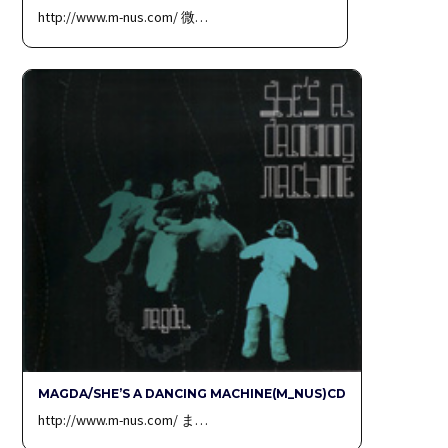
http://www.m-nus.com/ 微…
MAGDA/SHE’S A DANCING MACHINE(M_NUS)CD
http://www.m-nus.com/ ま…