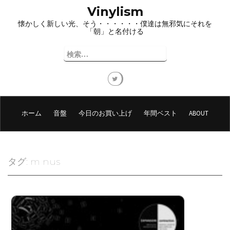
コ
Vinylism
ン
懐かしく新しい光、そう・・・・・・僕達は無邪気にそれを
テ
「朝」と名付ける
ン
ツ
検
へ
索:
ス
キ
ッ
プ
ホーム
音盤
今日のお買い上げ
年間ベスト
ABOUT
タグ:
m nus