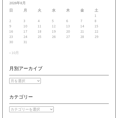
2026年8月
日
月
火
水
木
金
土
1
2
3
4
5
6
7
8
9
10
11
12
13
14
15
16
17
18
19
20
21
22
23
24
25
26
27
28
29
30
31
« 10月
月別アーカイブ
月
別
ア
ー
カテゴリー
カ
イ
カ
ブ
テ