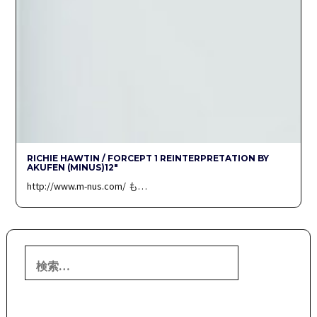
RICHIE HAWTIN / FORCEPT 1 REINTERPRETATION BY
AKUFEN (MINUS)12″
http://www.m-nus.com/ も…
検
索: