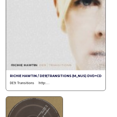
RICHIE HAWTIN / DE9|TRANSITIONS (M_NUS) DVD+CD
DE9: Transitions http:…