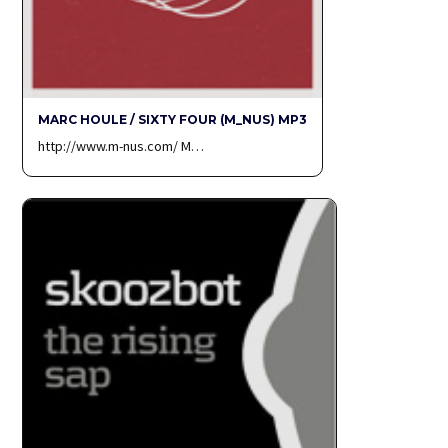
MARC HOULE / SIXTY FOUR (M_NUS) MP3
http://www.m-nus.com/ M…