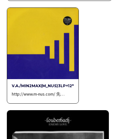
V.A./MIN2MAX(M_NUS)3LP+12″
http://www.m-nus.com/ 先…