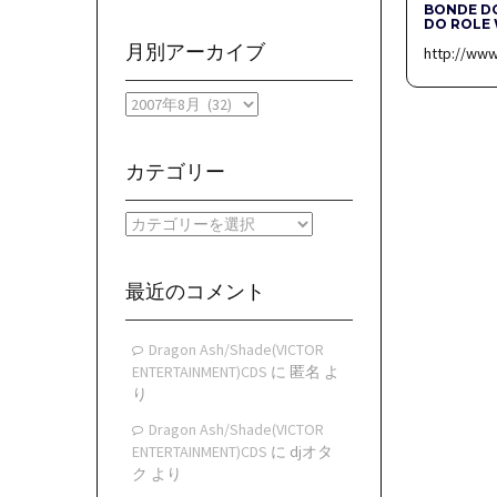
BONDE DO
DO ROLE 
月別アーカイブ
http://ww
月
別
ア
ー
カテゴリー
カ
イ
カ
ブ
テ
ゴ
リ
最近のコメント
ー
Dragon Ash/Shade(VICTOR
ENTERTAINMENT)CDS
に
匿名
よ
り
Dragon Ash/Shade(VICTOR
ENTERTAINMENT)CDS
に
djオタ
ク
より