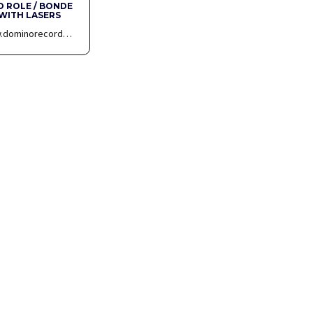
 ROLE / BONDE
WITH LASERS
w.dominorecord…