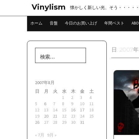
コ
Vinylism
懐かしく新しい光、そう・・・・
ン
テ
ン
ホーム
音盤
今日のお買い上げ
年間ベスト
ABO
ツ
へ
ス
キ
日:
2007
検
ッ
索:
プ
2007年8月
日
月
火
水
木
金
土
1
2
3
4
5
6
7
8
9
10
11
12
13
14
15
16
17
18
19
20
21
22
23
24
25
26
27
28
29
30
31
« 7月
9月 »