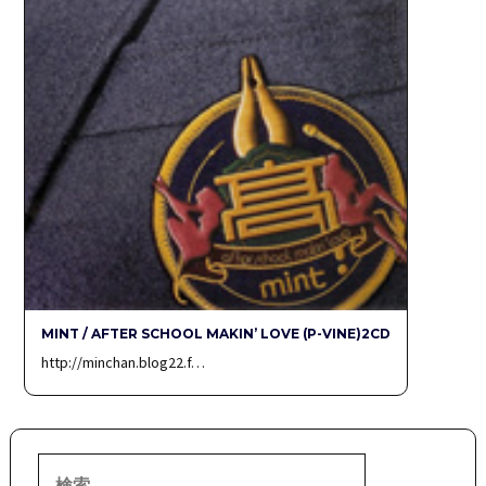
MINT / AFTER SCHOOL MAKIN’ LOVE (P-VINE)2CD
http://minchan.blog22.f…
検
索: