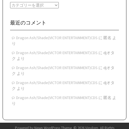
イ
カ
ブ
テ
ゴ
リ
最近のコメント
ー
Dragon Ash/Shade(VICTOR ENTERTAINMENT)CDS
に
匿名
よ
り
Dragon Ash/Shade(VICTOR ENTERTAINMENT)CDS
に
djオタ
ク
より
Dragon Ash/Shade(VICTOR ENTERTAINMENT)CDS
に
djオタ
ク
より
Dragon Ash/Shade(VICTOR ENTERTAINMENT)CDS
に
djオタ
ク
より
Dragon Ash/Shade(VICTOR ENTERTAINMENT)CDS
に
匿名
よ
り
Powered by
Newp WordPress Theme
.
© 2026 Vinylism. All Rights