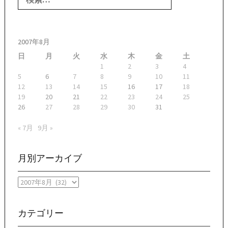
2007年8月
日
月
火
水
木
金
土
1
2
3
4
5
6
7
8
9
10
11
12
13
14
15
16
17
18
19
20
21
22
23
24
25
26
27
28
29
30
31
« 7月
9月 »
月別アーカイブ
月
別
ア
ー
カテゴリー
カ