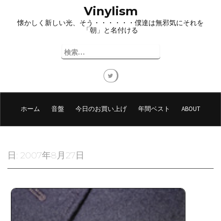
コ
Vinylism
ン
懐かしく新しい光、そう・・・・・・僕達は無邪気にそれを
テ
「朝」と名付ける
ン
ツ
検
へ
索:
ス
キ
ッ
プ
ホーム
音盤
今日のお買い上げ
年間ベスト
ABOUT
日:
2007年8月27日