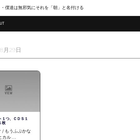
・・僕達は無邪気にそれを「朝」と名付ける
UT
年8月29日
ト１つ、ＣＤＳ１
１枚
 / もうふぶかな
ヒカル …