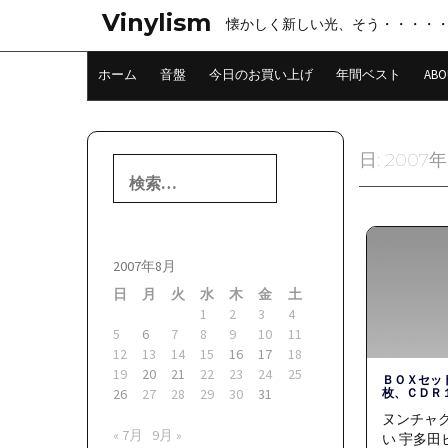
コ
Vinylism
懐かしく新しい光、そう・・・・
ン
テ
ン
ホーム
音盤
今日のお買い上げ
年間ベスト
ABO
ツ
へ
ス
キ
日:
2007
検
ッ
索:
プ
2007年8月
日
月
火
水
木
金
土
1
2
3
4
5
6
7
8
9
10
11
12
13
14
15
16
17
18
19
20
21
22
23
24
25
ＢＯＸセッ
枚、ＣＤＲ
26
27
28
29
30
31
ヌンチャク
« 7月
9月 »
い 宇多田