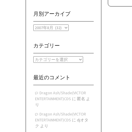
月別アーカイブ
月
別
ア
ー
カテゴリー
カ
イ
カ
ブ
テ
ゴ
リ
最近のコメント
ー
Dragon Ash/Shade(VICTOR
ENTERTAINMENT)CDS
に
匿名
よ
り
Dragon Ash/Shade(VICTOR
ENTERTAINMENT)CDS
に
djオタ
ク
より