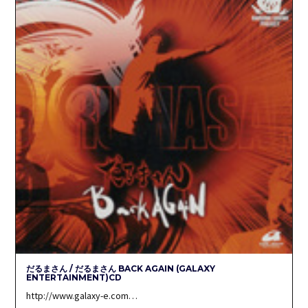
だるまさん / だるまさん BACK AGAIN (GALAXY
ENTERTAINMENT)CD
http://www.galaxy-e.com…