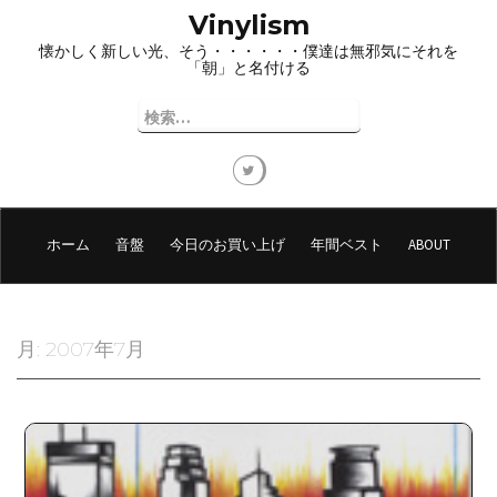
コ
Vinylism
ン
懐かしく新しい光、そう・・・・・・僕達は無邪気にそれを
テ
「朝」と名付ける
ン
ツ
検
へ
索:
ス
キ
ッ
プ
ホーム
音盤
今日のお買い上げ
年間ベスト
ABOUT
月:
2007年7月