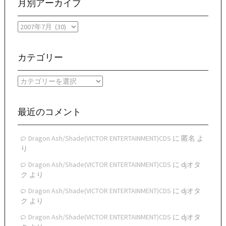
月別アーカイブ
月
別
ア
ー
カテゴリー
カ
イ
カ
ブ
テ
ゴ
リ
最近のコメント
ー
Dragon Ash/Shade(VICTOR ENTERTAINMENT)CDS
に
匿名
よ
り
Dragon Ash/Shade(VICTOR ENTERTAINMENT)CDS
に
djオタ
ク
より
Dragon Ash/Shade(VICTOR ENTERTAINMENT)CDS
に
djオタ
ク
より
Dragon Ash/Shade(VICTOR ENTERTAINMENT)CDS
に
djオタ