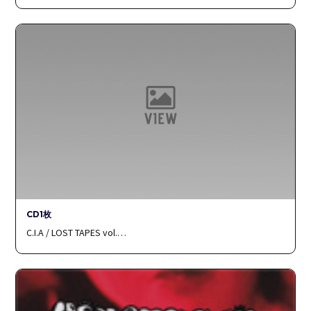
CD1枚
C.I.A / LOST TAPES vol.…