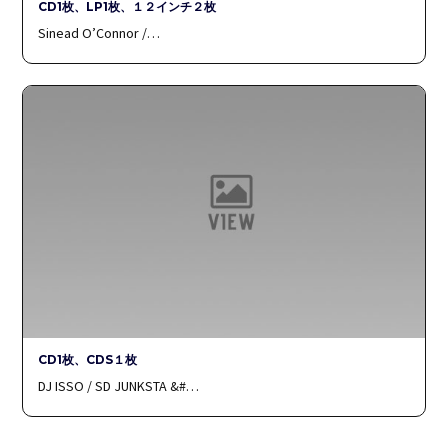
CD1枚、LP1枚、１２インチ２枚
Sinead O’Connor /…
CD1枚、CDS１枚
DJ ISSO / SD JUNKSTA &#…