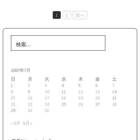
投
1
2
次へ
稿
ナ
検
ビ
索:
ゲ
ー
2007年7月
シ
日
月
火
水
木
金
土
ョ
1
2
3
4
5
6
7
8
9
10
11
12
13
14
ン
15
16
17
18
19
20
21
22
23
24
25
26
27
28
29
30
31
« 6月
8月 »