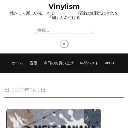
コ
Vinylism
ン
懐かしく新しい光、そう・・・・・・僕達は無邪気にそれを
テ
「朝」と名付ける
ン
ツ
検
へ
索:
ス
キ
ッ
プ
ホーム
音盤
今日のお買い上げ
年間ベスト
ABOUT
日:
2007年7月2日