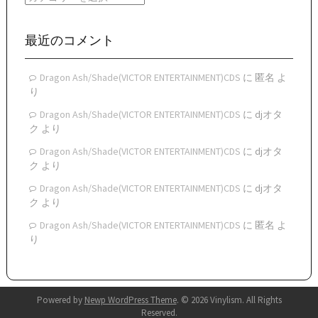
ブ
テ
ゴ
リ
最近のコメント
ー
Dragon Ash/Shade(VICTOR ENTERTAINMENT)CDS
に
匿名
よ
り
Dragon Ash/Shade(VICTOR ENTERTAINMENT)CDS
に
djオタ
ク
より
Dragon Ash/Shade(VICTOR ENTERTAINMENT)CDS
に
djオタ
ク
より
Dragon Ash/Shade(VICTOR ENTERTAINMENT)CDS
に
djオタ
ク
より
Dragon Ash/Shade(VICTOR ENTERTAINMENT)CDS
に
匿名
よ
り
Powered by
Newp WordPress Theme
.
© 2026 Vinylism. All Rights
Reserved.