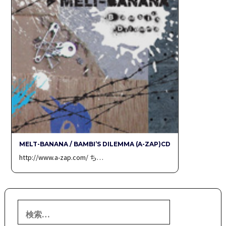
MELT-BANANA / BAMBI’S DILEMMA (A-ZAP)CD
http://www.a-zap.com/ ち…
検
索: