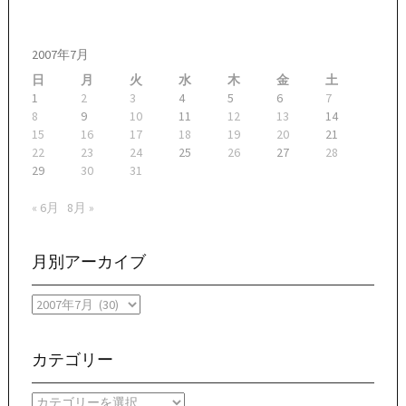
2007年7月
日
月
火
水
木
金
土
1
2
3
4
5
6
7
8
9
10
11
12
13
14
15
16
17
18
19
20
21
22
23
24
25
26
27
28
29
30
31
« 6月
8月 »
月別アーカイブ
月
別
ア
ー
カテゴリー
カ
イ
カ