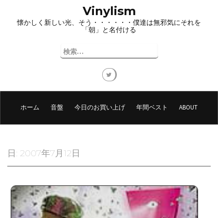
コ
Vinylism
ン
懐かしく新しい光、そう・・・・・・僕達は無邪気にそれを
テ
「朝」と名付ける
ン
ツ
検
へ
索:
ス
キ
ッ
プ
ホーム
音盤
今日のお買い上げ
年間ベスト
ABOUT
日:
2007年7月12日