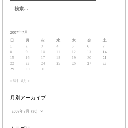
検
索:
2007年7月
日
月
火
水
木
金
土
1
2
3
4
5
6
7
8
9
10
11
12
13
14
15
16
17
18
19
20
21
22
23
24
25
26
27
28
29
30
31
« 6月
8月 »
月別アーカイブ
月
別
ア
ー