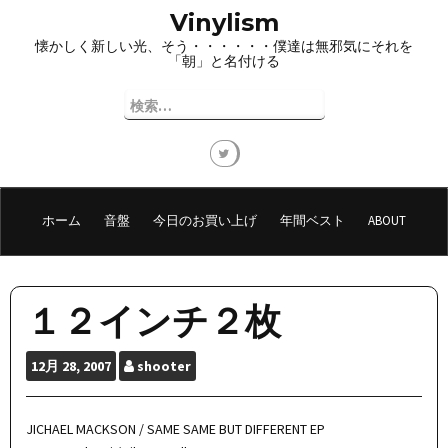
コ
Vinylism
ン
懐かしく新しい光、そう・・・・・・僕達は無邪気にそれを
テ
「朝」と名付ける
ン
ツ
検
へ
索:
ス
キ
ッ
プ
ホーム
音盤
今日のお買い上げ
年間ベスト
ABOUT
１２インチ２枚
12月
28, 2007
shooter
JICHAEL MACKSON / SAME SAME BUT DIFFERENT EP