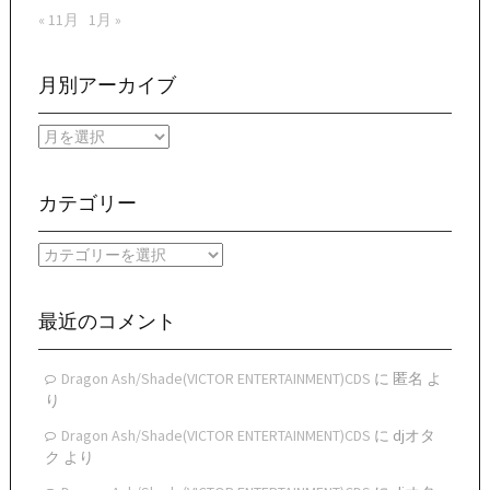
« 11月
1月 »
月別アーカイブ
月
別
ア
ー
カテゴリー
カ
イ
カ
ブ
テ
ゴ
リ
最近のコメント
ー
Dragon Ash/Shade(VICTOR ENTERTAINMENT)CDS
に
匿名
よ
り
Dragon Ash/Shade(VICTOR ENTERTAINMENT)CDS
に
djオタ
ク
より