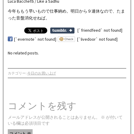
Luca Bacchetti / Like a Sadhu
今年ももう早いもので仕事納め。明日から９連休なので、たま
った音盤消化せねば。
[`friendfeed` not found]
[`evernote` not found]
[`livedoor` not found]
No related posts.
カテゴリー:
今日のお買い上げ
コメントを残す
メールアドレスが公開されることはありません。
※
が付いて
いる欄は必須項目です
コメント
※