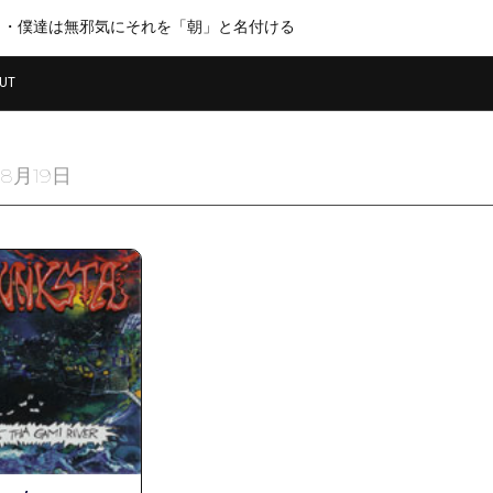
・・僕達は無邪気にそれを「朝」と名付ける
UT
年8月19日