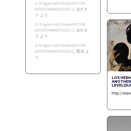
Dragon Ash/Shade(VICTOR
ENTERTAINMENT)CDS
に
djオタ
ク
より
Dragon Ash/Shade(VICTOR
ENTERTAINMENT)CDS
に
djオタ
ク
より
Dragon Ash/Shade(VICTOR
ENTERTAINMENT)CDS
に
匿名
よ
り
LOS HER
ANOTHE
LEVEL(S
http://ww