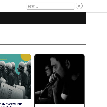
検
索:
E /NEWFOUND