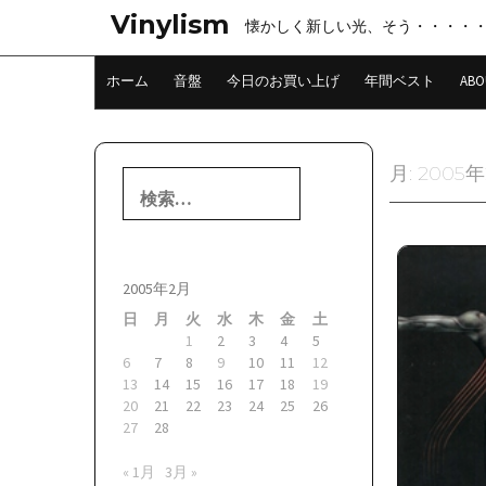
コ
Vinylism
懐かしく新しい光、そう・・・・
ン
テ
ン
ホーム
音盤
今日のお買い上げ
年間ベスト
ABO
ツ
へ
ス
キ
月:
2005
検
ッ
索:
プ
2005年2月
日
月
火
水
木
金
土
1
2
3
4
5
6
7
8
9
10
11
12
13
14
15
16
17
18
19
20
21
22
23
24
25
26
27
28
« 1月
3月 »