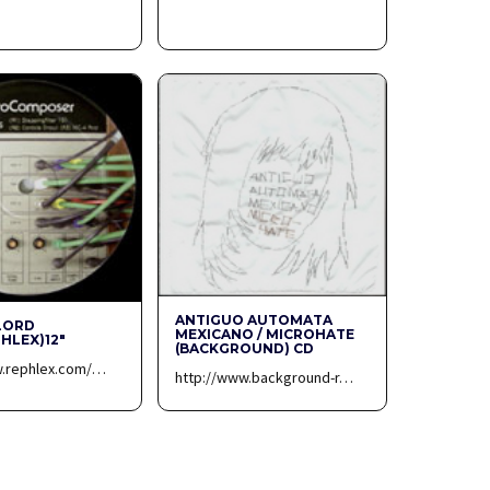
ANTIGUO AUTOMATA
LORD
MEXICANO / MICROHATE
PHLEX)12″
(BACKGROUND) CD
w.rephlex.com/…
http://www.background-r…