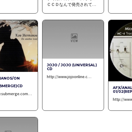
ＣＣＤなんで発売されて…
JOJO / JOJO (UNIVERSAL)
CD
http://www.jojoonline.c…
MANOS/ON
R
UBMERGE)CD
AFX/ANA
01/02(RE
w.submerge.com…
http://ww