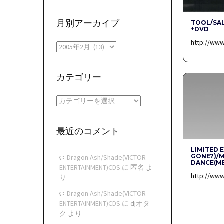
月別アーカイブ
TOOL/SA
+DVD
http://ww
月
別
ア
ー
カテゴリー
カ
イ
カ
ブ
テ
ゴ
リ
最近のコメント
ー
LIMITED 
GONE?)/
Dragon Ash/Shade(VICTOR
DANCE(M
ENTERTAINMENT)CDS
に
匿名
よ
http://www
り
Dragon Ash/Shade(VICTOR
ENTERTAINMENT)CDS
に
djオタ
ク
より