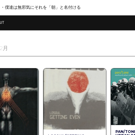
・・僕達は無邪気にそれを「朝」と名付ける
UT
年2月
PAN/TON