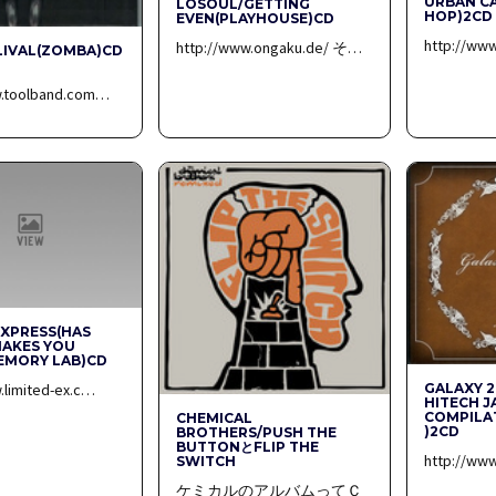
URBAN CA
LOSOUL/GETTING
HOP)2CD
EVEN(PLAYHOUSE)CD
http://ww
http://www.ongaku.de/ そ…
LIVAL(ZOMBA)CD
w.toolband.com…
EXPRESS(HAS
MAKES YOU
EMORY LAB)CD
.limited-ex.c…
GALAXY 2
HITECH J
COMPILA
CHEMICAL
)2CD
BROTHERS/PUSH THE
BUTTONとFLIP THE
http://ww
SWITCH
ケミカルのアルバムってＣ