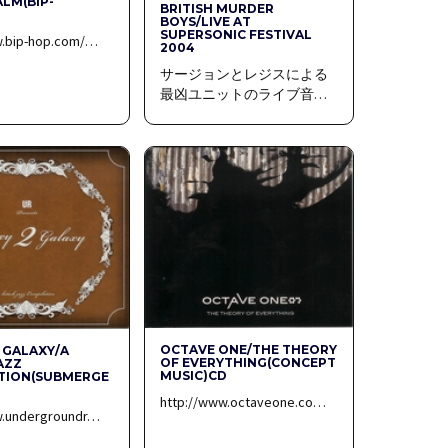
LM(BIP-
BRITISH MURDER
BOYS/LIVE AT
SUPERSONIC FESTIVAL
w.bip-hop.com/…
2004
サージョンとレジスによる
最凶ユニットのライブ音…
OCTAVE ONE/THE THEORY
 GALAXY/A
OF EVERYTHING(CONCEPT
AZZ
MUSIC)CD
TION(SUBMERGE
http://www.octaveone.co…
w.undergroundr…