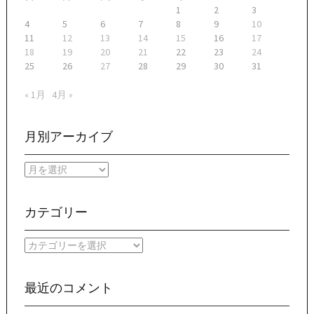
1
2
3
4
5
6
7
8
9
10
11
12
13
14
15
16
17
18
19
20
21
22
23
24
25
26
27
28
29
30
31
« 1月
4月 »
月別アーカイブ
月
別
ア
ー
カテゴリー
カ
イ
カ
ブ
テ
ゴ
リ
最近のコメント
ー