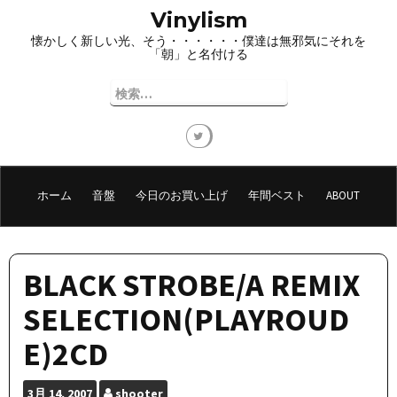
コ
Vinylism
ン
懐かしく新しい光、そう・・・・・・僕達は無邪気にそれを
テ
「朝」と名付ける
ン
ツ
検
へ
索:
ス
キ
ッ
プ
ホーム
音盤
今日のお買い上げ
年間ベスト
ABOUT
BLACK STROBE/A REMIX
SELECTION(PLAYROUD
E)2CD
3月
14, 2007
shooter