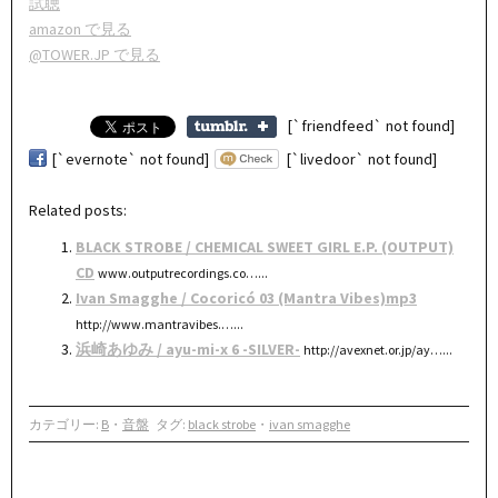
試聴
amazon で見る
@TOWER.JP で見る
[`friendfeed` not found]
[`evernote` not found]
[`livedoor` not found]
Related posts:
BLACK STROBE / CHEMICAL SWEET GIRL E.P. (OUTPUT)
CD
www.outputrecordings.co…...
Ivan Smagghe / Cocoricó 03 (Mantra Vibes)mp3
http://www.mantravibes.…...
浜崎あゆみ / ayu-mi-x 6 -SILVER-
http://avexnet.or.jp/ay…...
カテゴリー:
B
・
音盤
タグ:
black strobe
・
ivan smagghe