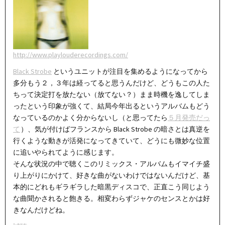
http://www.playlouderecordings.com/
Black Strobe
というユニットが注目を集めるようになってから
多分もう２，３年は経ってると思うんだけど、どうもこの人た
ちって決定打を放たない（放てない？）まま時機を逸してしま
ったという印象が強くて、結局今年出るというアルバムもどう
なっているのかよく分からないし（と思ってたら
５月発売だっ
て
）、気が付けばフランスから Black Strobe の暗さとは真逆を
行くような動きが活発になってきていて、どうにも微妙な位置
に追いやられてように感じます。
そんな状況の中で聴くこのリミックス・アルバムもイマイチ盛
り上がりにかけて、好きな曲がないわけではないんだけど、基
本的にどれもギラギラした暗黒ディスコで、正直こう同じよう
な曲聞かされると飽きる。相変わらずジャケのセンスとかは好
きなんだけどね。