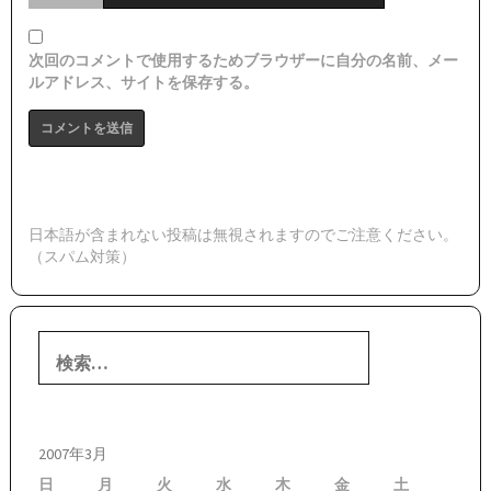
次回のコメントで使用するためブラウザーに自分の名前、メー
ルアドレス、サイトを保存する。
日本語が含まれない投稿は無視されますのでご注意ください。
（スパム対策）
検
索:
2007年3月
日
月
火
水
木
金
土