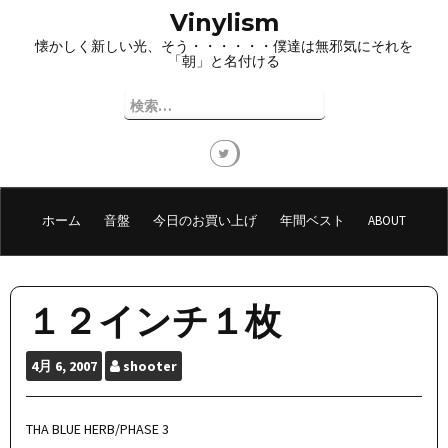
コ
Vinylism
ン
懐かしく新しい光、そう・・・・・・僕達は無邪気にそれを
テ
「朝」と名付ける
ン
ツ
検
へ
索:
ス
キ
ッ
プ
ホーム
音盤
今日のお買い上げ
年間ベスト
ABOUT
１２インチ１枚
4月
6, 2007
shooter
THA BLUE HERB/PHASE 3