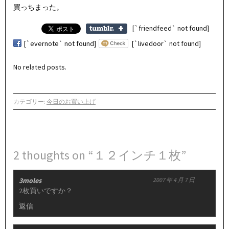
買っちまった。
[`friendfeed` not found]
[`evernote` not found]
[`livedoor` not found]
No related posts.
カテゴリー:
今日のお買い上げ
2 thoughts on “１２インチ１枚”
3moles
2007 年 4 月 7 日
2枚買いですか？
返信