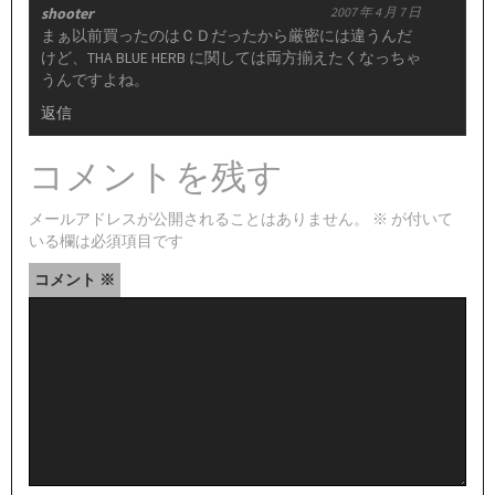
shooter
2007 年 4 月 7 日
まぁ以前買ったのはＣＤだったから厳密には違うんだ
けど、THA BLUE HERB に関しては両方揃えたくなっちゃ
うんですよね。
返信
コメントを残す
メールアドレスが公開されることはありません。
※
が付いて
いる欄は必須項目です
コメント
※