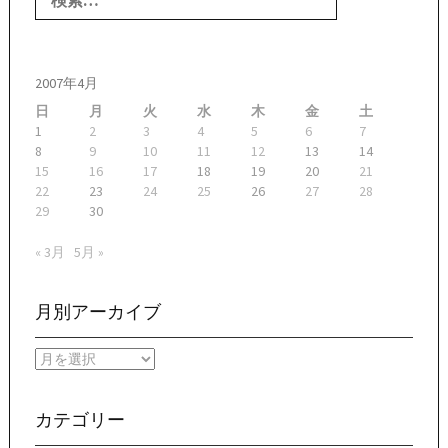
2007年4月
日
月
火
水
木
金
土
1
2
3
4
5
6
7
8
9
10
11
12
13
14
15
16
17
18
19
20
21
22
23
24
25
26
27
28
29
30
« 3月
5月 »
月別アーカイブ
月
別
ア
ー
カテゴリー
カ