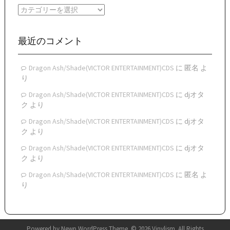
イ
カ
ブ
テ
ゴ
リ
最近のコメント
ー
Dragon Ash/Shade(VICTOR ENTERTAINMENT)CDS
に
匿名
よ
り
Dragon Ash/Shade(VICTOR ENTERTAINMENT)CDS
に
djオタ
ク
より
Dragon Ash/Shade(VICTOR ENTERTAINMENT)CDS
に
djオタ
ク
より
Dragon Ash/Shade(VICTOR ENTERTAINMENT)CDS
に
djオタ
ク
より
Dragon Ash/Shade(VICTOR ENTERTAINMENT)CDS
に
匿名
よ
り
Powered by
Newp WordPress Theme
.
© 2026 Vinylism. All Rights