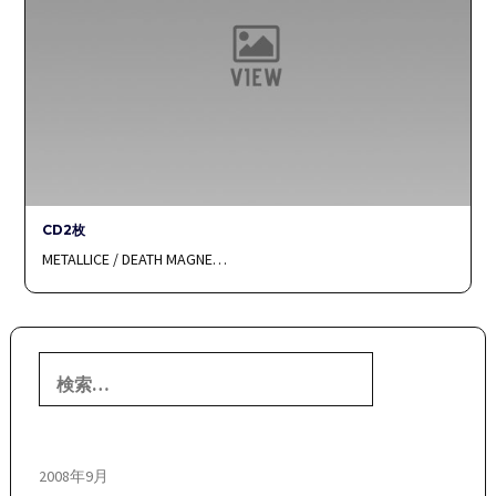
CD2枚
METALLICE / DEATH MAGNE…
検
索:
2008年9月