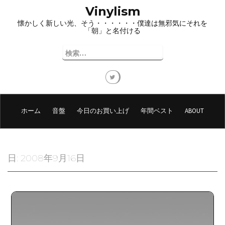
コ
Vinylism
ン
懐かしく新しい光、そう・・・・・・僕達は無邪気にそれを
テ
「朝」と名付ける
ン
ツ
検
へ
索:
ス
キ
ッ
プ
ホーム
音盤
今日のお買い上げ
年間ベスト
ABOUT
日:
2008年9月16日