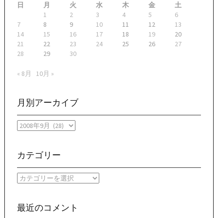
日
月
火
水
木
金
土
1
2
3
4
5
6
7
8
9
10
11
12
13
14
15
16
17
18
19
20
21
22
23
24
25
26
27
28
29
30
« 8月
10月 »
月別アーカイブ
月
別
ア
ー
カテゴリー
カ
イ
カ
ブ
テ
ゴ
リ
最近のコメント
ー