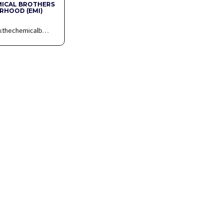
MICAL BROTHERS
RHOOD (EMI)
w.thechemicalb…