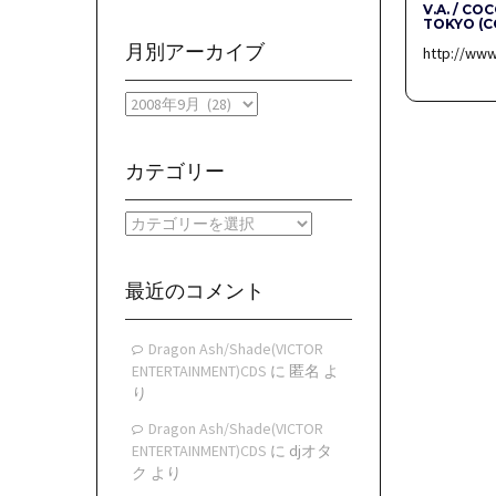
V.A. / C
TOKYO (
月別アーカイブ
http://ww
月
別
ア
ー
カテゴリー
カ
イ
カ
ブ
テ
ゴ
リ
最近のコメント
ー
Dragon Ash/Shade(VICTOR
ENTERTAINMENT)CDS
に
匿名
よ
り
Dragon Ash/Shade(VICTOR
ENTERTAINMENT)CDS
に
djオタ
ク
より