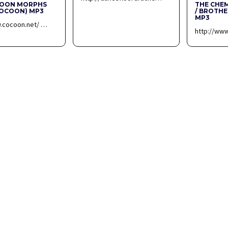
OCOON MORPHS
THE CHE
COCOON) MP3
/ BROTHE
MP3
w.cocoon.net/ …
http://ww