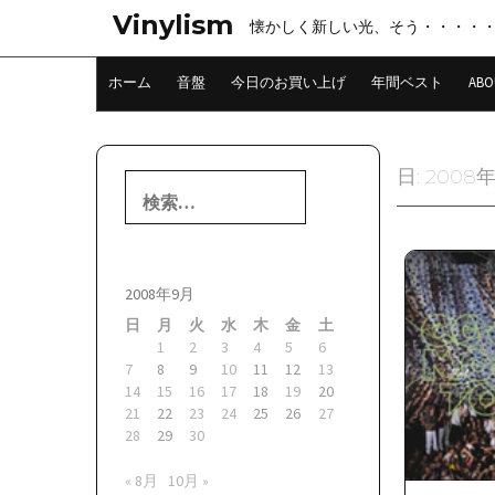
コ
Vinylism
懐かしく新しい光、そう・・・・
ン
テ
ン
ホーム
音盤
今日のお買い上げ
年間ベスト
ABO
ツ
へ
ス
キ
日:
2008
検
ッ
索:
プ
2008年9月
日
月
火
水
木
金
土
1
2
3
4
5
6
7
8
9
10
11
12
13
14
15
16
17
18
19
20
21
22
23
24
25
26
27
28
29
30
« 8月
10月 »