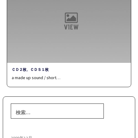
ＣＤ２枚、ＣＤＳ１枚
a made up sound / short…
検
索: