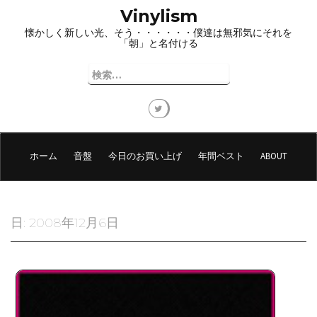
コ
Vinylism
ン
懐かしく新しい光、そう・・・・・・僕達は無邪気にそれを
テ
「朝」と名付ける
ン
ツ
検
へ
索:
ス
キ
ッ
プ
ホーム
音盤
今日のお買い上げ
年間ベスト
ABOUT
日:
2008年12月6日