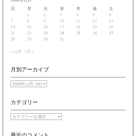
2008年12月
日
月
火
水
木
金
土
1
2
3
4
5
6
7
8
9
10
11
12
13
14
15
16
17
18
19
20
21
22
23
24
25
26
27
28
29
30
31
« 11月
1月 »
月別アーカイブ
月
別
ア
ー
カテゴリー
カ
イ
カ
ブ
テ
ゴ
リ
最近のコメント