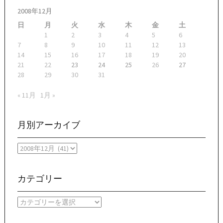
2008年12月
日
月
火
水
木
金
土
1
2
3
4
5
6
7
8
9
10
11
12
13
14
15
16
17
18
19
20
21
22
23
24
25
26
27
28
29
30
31
« 11月
1月 »
月別アーカイブ
月
別
ア
ー
カテゴリー
カ
イ
カ
ブ
テ
ゴ