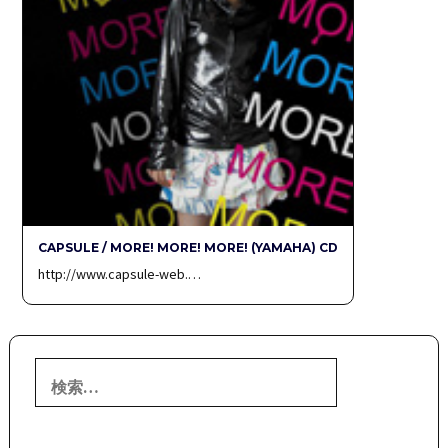
CAPSULE / MORE! MORE! MORE! (YAMAHA) CD
http://www.capsule-web.…
検
索: