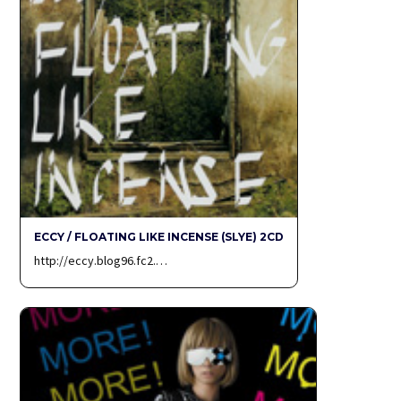
ECCY / FLOATING LIKE INCENSE (SLYE) 2CD
http://eccy.blog96.fc2.…