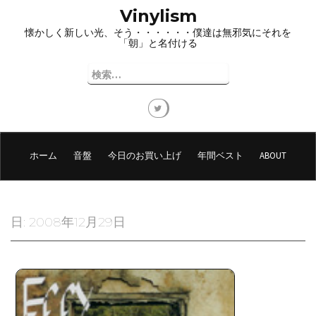
コ
Vinylism
ン
懐かしく新しい光、そう・・・・・・僕達は無邪気にそれを
テ
「朝」と名付ける
ン
ツ
検
へ
索:
ス
キ
ッ
プ
ホーム
音盤
今日のお買い上げ
年間ベスト
ABOUT
日:
2008年12月29日