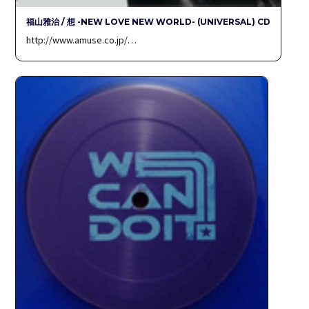
福山雅治 / 想 -NEW LOVE NEW WORLD- (UNIVERSAL) CD
http://www.amuse.co.jp/…