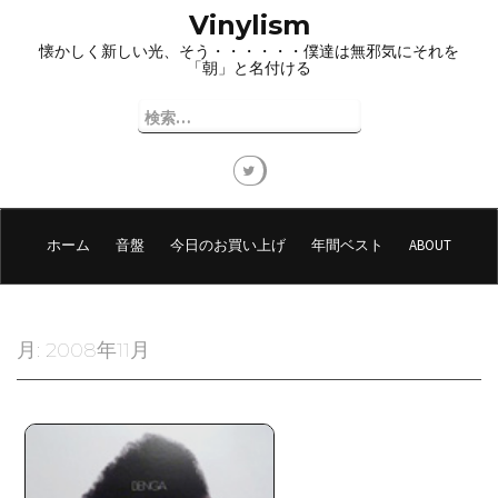
コ
Vinylism
ン
懐かしく新しい光、そう・・・・・・僕達は無邪気にそれを
テ
「朝」と名付ける
ン
ツ
検
へ
索:
ス
キ
ッ
プ
ホーム
音盤
今日のお買い上げ
年間ベスト
ABOUT
月:
2008年11月