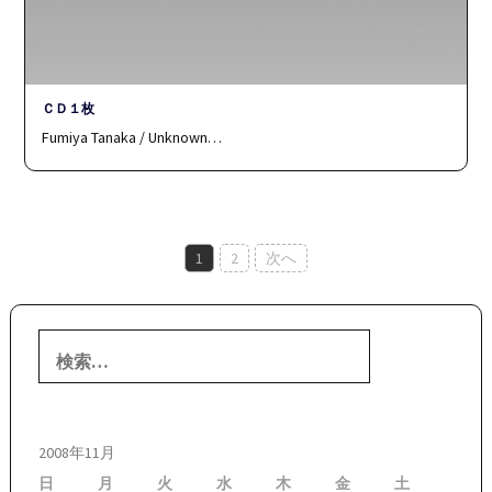
ＣＤ１枚
Fumiya Tanaka / Unknown…
投
1
2
次へ
稿
ナ
検
ビ
索:
ゲ
ー
2008年11月
シ
日
月
火
水
木
金
土