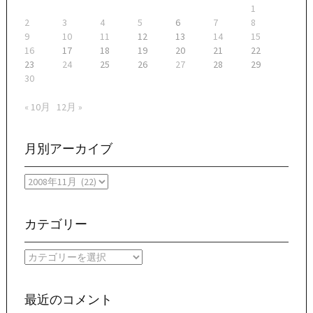
ョ
1
2
3
4
5
6
7
8
ン
9
10
11
12
13
14
15
16
17
18
19
20
21
22
23
24
25
26
27
28
29
30
« 10月
12月 »
月別アーカイブ
月
別
ア
ー
カテゴリー
カ
イ
カ
ブ
テ
ゴ
リ
最近のコメント
ー