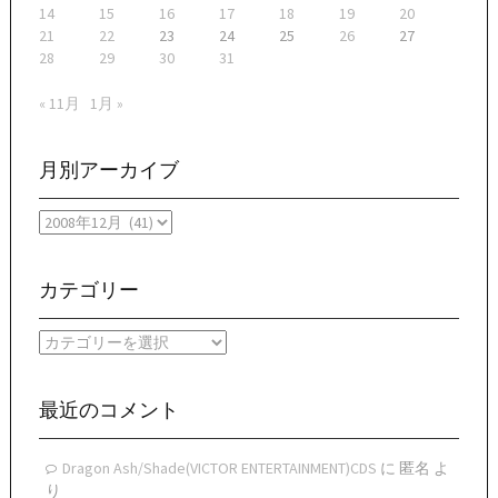
14
15
16
17
18
19
20
21
22
23
24
25
26
27
28
29
30
31
« 11月
1月 »
月別アーカイブ
月
別
ア
ー
カテゴリー
カ
イ
カ
ブ
テ
ゴ
リ
最近のコメント
ー
Dragon Ash/Shade(VICTOR ENTERTAINMENT)CDS
に
匿名
よ
り