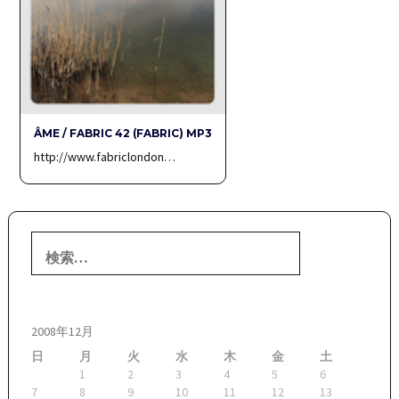
ÂME / FABRIC 42 (FABRIC) MP3
http://www.fabriclondon…
検
索:
2008年12月
日
月
火
水
木
金
土
1
2
3
4
5
6
7
8
9
10
11
12
13