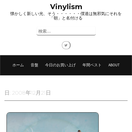
コ
Vinylism
ン
懐かしく新しい光、そう・・・・・・僕達は無邪気にそれを
テ
「朝」と名付ける
ン
ツ
検
へ
索:
ス
キ
ッ
プ
ホーム
音盤
今日のお買い上げ
年間ベスト
ABOUT
日:
2008年12月21日