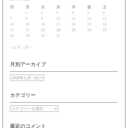
日
月
火
水
木
金
土
1
2
3
4
5
6
7
8
9
10
11
12
13
14
15
16
17
18
19
20
21
22
23
24
25
26
27
28
29
30
31
« 11月
1月 »
月別アーカイブ
月
別
ア
ー
カテゴリー
カ
イ
カ
ブ
テ
ゴ
リ
最近のコメント