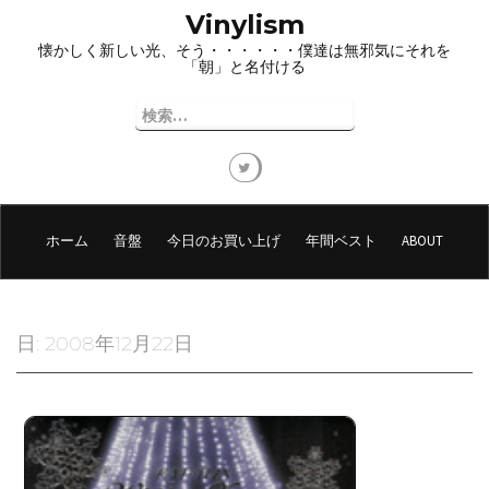
コ
Vinylism
ン
懐かしく新しい光、そう・・・・・・僕達は無邪気にそれを
テ
「朝」と名付ける
ン
ツ
検
へ
索:
ス
キ
ッ
プ
ホーム
音盤
今日のお買い上げ
年間ベスト
ABOUT
日:
2008年12月22日