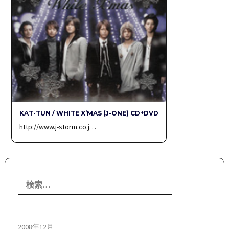
KAT-TUN / WHITE X’MAS (J-ONE) CD+DVD
http://www.j-storm.co.j…
検
索:
2008年12月