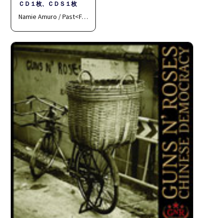
ＣＤ１枚、ＣＤＳ１枚
Namie Amuro / Past<F…