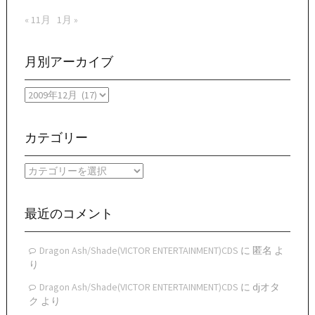
« 11月
1月 »
月別アーカイブ
月
別
ア
ー
カテゴリー
カ
イ
カ
ブ
テ
ゴ
リ
最近のコメント
ー
Dragon Ash/Shade(VICTOR ENTERTAINMENT)CDS
に
匿名
よ
り
Dragon Ash/Shade(VICTOR ENTERTAINMENT)CDS
に
djオタ
ク
より