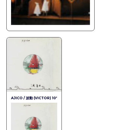
AJICO / 波動 (VICTOR) 10′