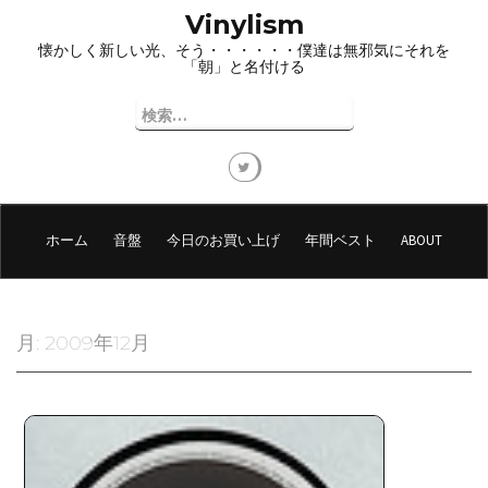
コ
Vinylism
ン
懐かしく新しい光、そう・・・・・・僕達は無邪気にそれを
テ
「朝」と名付ける
ン
ツ
検
へ
索:
ス
キ
ッ
プ
ホーム
音盤
今日のお買い上げ
年間ベスト
ABOUT
月:
2009年12月