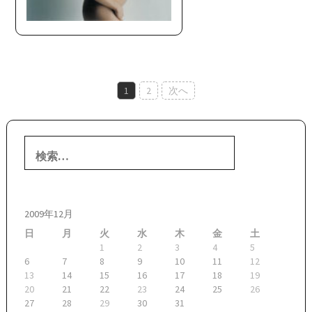
投
1
2
次へ
稿
ナ
検
ビ
索:
ゲ
ー
2009年12月
シ
日
月
火
水
木
金
土
ョ
1
2
3
4
5
6
7
8
9
10
11
12
ン
13
14
15
16
17
18
19
20
21
22
23
24
25
26
27
28
29
30
31