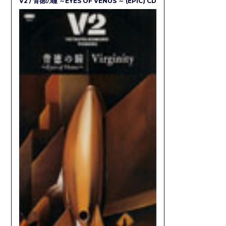
V2 / 背徳の瞳 ～EYES OF VENUS ～ (EPIC) CD