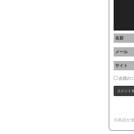
名前
メール
サイト
次回の
日本語が