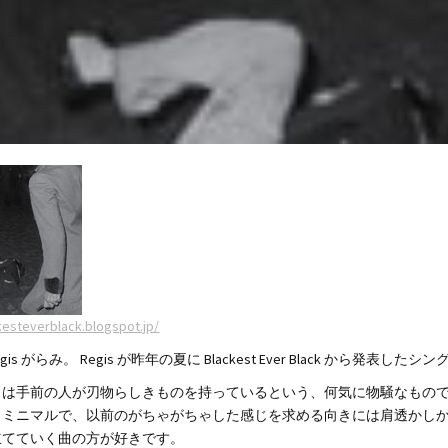
kesteverblack.blogspot.jp/
gis がらみ。 Regis が昨年の夏に Blackest Ever Black から発表したシ
トは手前の人が刃物らしきものを持っているという、何気に物騒なもの
）ミニマルで、以前のがちゃがちゃした感じを求める向きには肩透かし
立てていく曲の方が好きです。