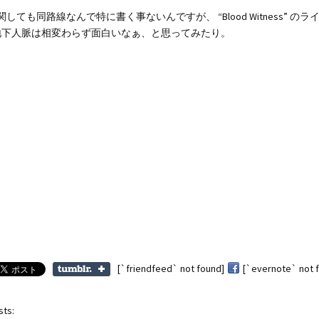
関しても同路線なんで特に書く事ないんですが、 “Blood Witness” 
地下人脈は相変わらず面白いなぁ、と思ってみたり。
[`friendfeed` not found]
[`evernote` not 
sts: