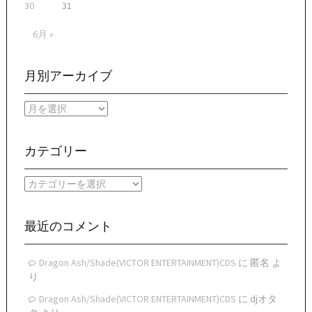
30
31
6月 »
月別アーカイブ
月
別
ア
ー
カテゴリー
カ
イ
カ
ブ
テ
ゴ
リ
最近のコメント
ー
Dragon Ash/Shade(VICTOR ENTERTAINMENT)CDS
に
匿名
よ
り
Dragon Ash/Shade(VICTOR ENTERTAINMENT)CDS
に
djオタ