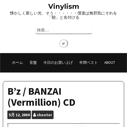
コ
Vinylism
ン
懐かしく新しい光、そう・・・・・・僕達は無邪気にそれを
テ
「朝」と名付ける
ン
ツ
検
へ
索:
ス
キ
ッ
プ
ホーム
音盤
今日のお買い上げ
年間ベスト
ABOUT
B’z / BANZAI
(Vermillion) CD
5月
12, 2004
shooter