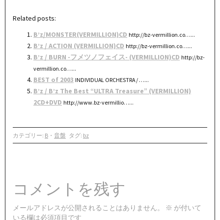
Related posts:
B’z/MONSTER(VERMILLION)CD
http://bz-vermillion.co…...
B’z / ACTION (VERMILLION)CD
http://bz-vermillion.co…...
B’z / BURN -フメツノフェイス- (VERMILLION)CD
http://bz-
vermillion.co…...
BEST of 2003
INDIVIDUAL ORCHESTRA / …...
B’z / B’z The Best “ULTRA Treasure” (VERMILLION)
2CD+DVD
http://www.bz-vermillio…...
カテゴリー:
B
・
音盤
タグ:
bz
コメントを残す
メールアドレスが公開されることはありません。
※
が付いて
いる欄は必須項目です