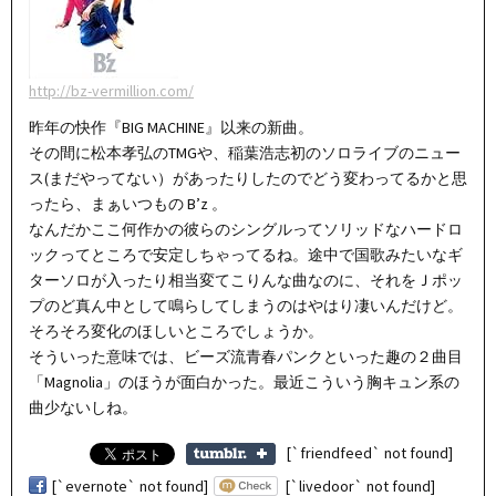
http://bz-vermillion.com/
昨年の快作『BIG MACHINE』以来の新曲。
その間に松本孝弘のTMGや、稲葉浩志初のソロライブのニュー
ス(まだやってない）があったりしたのでどう変わってるかと思
ったら、まぁいつもの B’z 。
なんだかここ何作かの彼らのシングルってソリッドなハードロ
ックってところで安定しちゃってるね。途中で国歌みたいなギ
ターソロが入ったり相当変てこりんな曲なのに、それをＪポッ
プのど真ん中として鳴らしてしまうのはやはり凄いんだけど。
そろそろ変化のほしいところでしょうか。
そういった意味では、ビーズ流青春パンクといった趣の２曲目
「Magnolia」のほうが面白かった。最近こういう胸キュン系の
曲少ないしね。
[`friendfeed` not found]
[`evernote` not found]
[`livedoor` not found]