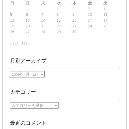
日
月
火
水
木
金
土
1
2
3
4
5
6
7
8
9
10
11
12
13
14
15
16
17
18
19
20
21
22
23
24
25
26
27
28
29
30
« 3月
5月 »
月別アーカイブ
月
別
ア
ー
カテゴリー
カ
イ
カ
ブ
テ
ゴ
リ
最近のコメント
ー