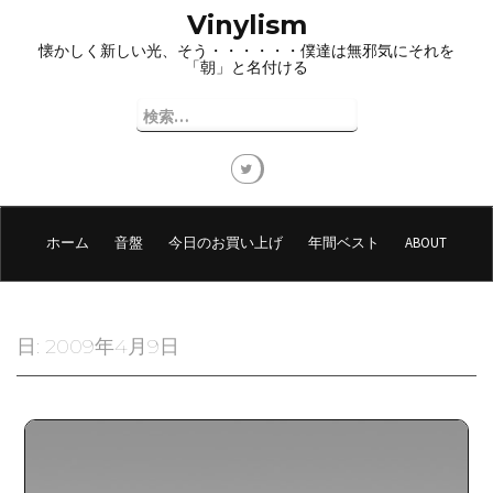
コ
Vinylism
ン
懐かしく新しい光、そう・・・・・・僕達は無邪気にそれを
テ
「朝」と名付ける
ン
ツ
検
へ
索:
ス
キ
ッ
プ
ホーム
音盤
今日のお買い上げ
年間ベスト
ABOUT
日:
2009年4月9日