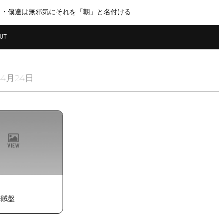
・・僕達は無邪気にそれを「朝」と名付ける
UT
年4月24日
 海賊盤