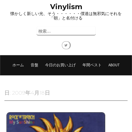
コ
Vinylism
ン
懐かしく新しい光、そう・・・・・・僕達は無邪気にそれを
テ
「朝」と名付ける
ン
ツ
検
へ
索:
ス
キ
ッ
プ
ホーム
音盤
今日のお買い上げ
年間ベスト
ABOUT
日:
2009年4月18日