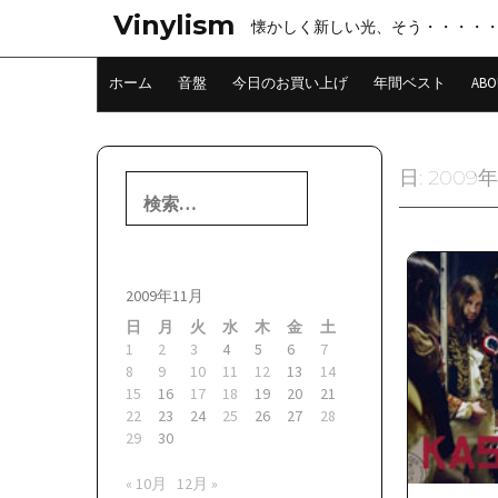
コ
Vinylism
懐かしく新しい光、そう・・・・
ン
テ
ン
ホーム
音盤
今日のお買い上げ
年間ベスト
ABO
ツ
へ
ス
キ
日:
2009年
検
ッ
索:
プ
2009年11月
日
月
火
水
木
金
土
1
2
3
4
5
6
7
8
9
10
11
12
13
14
15
16
17
18
19
20
21
22
23
24
25
26
27
28
29
30
« 10月
12月 »