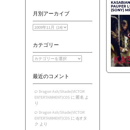
KASABIAN
PAUPER 
(SONY) M
月別アーカイブ
月
別
ア
ー
カテゴリー
カ
イ
カ
ブ
テ
ゴ
リ
最近のコメント
ー
Dragon Ash/Shade(VICTOR
ENTERTAINMENT)CDS
に
匿名
よ
り
Dragon Ash/Shade(VICTOR
ENTERTAINMENT)CDS
に
djオタ
ク
より