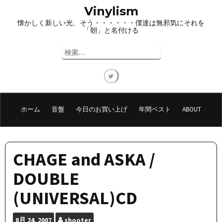
コ
Vinylism
ン
懐かしく新しい光、そう・・・・・・僕達は無邪気にそれを
テ
「朝」と名付ける
ン
ツ
検
へ
索:
ス
キ
ッ
プ
ホーム
音盤
今日のお買い上げ
年間ベスト
ABOUT
CHAGE and ASKA /
DOUBLE
(UNIVERSAL)CD
8月
24, 2007
shooter