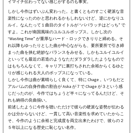
イマイチ伝わってない感じがするのも事実。
しかし今作はずいぶん変わった。と書くとものすごく硬派な音
楽性になったのかと思われるかもしれないけど、逆にかなりユ
ルイ。なんたって１曲目のタイトルが “パパラッチはどっち” で
すよ。これが南国風味のユルユルポップス。しかし次の
“Wasting Time” が重厚なハード・ロックできりりと締める。そ
れ以降もゆったりとした曲が中心ながらも、要所要所で引き締
まった曲を挟む絶妙なバランスをみせる。しかもユルイユルイ
といっても最近の若造のようなただダラダラしたようなもので
はもちろんなくて、キャリアに裏打ちされた余裕からくるゆと
りが感じられる大人のポップスになっている。
しかし今作は曲が素晴らしく良くて、特に Chage 。いつもだと
アルバムの自身作曲の割合が Aska が７で Chage が３という感
じだったのが、今作ではちょうど半々になってるんだけど、そ
れも納得の良曲揃い。
前述したように今作を聴いただけで彼らの硬派な姿勢が伝わる
かは分からないけど、一貫して高い音楽性を求めていたからこ
そ、今作のように余裕と完成度を両立出来たわけで、彼らの２
５年以上になる歴史に恥じない名作。