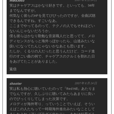
mats3003
実はチャゲアスはかなり好きです。といっても、94年
までなんですが。
何気なく彼らのHPを見てびびったのですが、全曲試聴
できるんですね。すごいなあ。
ここまでやってるのって、テクノの人でもそれほどい
ないんじゃないだろうか。
僕も彼らはかなり勤勉な音楽職人だと思ってて、メロ
ディセンスがもっと海外っぽかったら、山達みたいな
扱いになってたんじゃないかなあとも思います。
たしか、くるりの人だったと思うんだけど、コード進
行のすごい曲の例で、チャゲアスのクルミを割れた日
をあげてたことがありました。
返信
shooter
2007 年 8 月 24 日
実は私も熱心に聴いていたのって『Red Hill』あたりま
でなんですが、久しぶりに聴いてみたらあまりに良い
のでびっくりしてしまった次第です。
メロディが海外寄り、っていうことでいえば、そうい
えばこの人たちって一時期海外進出みたいなことして