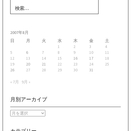
検
索:
2007年8月
日
月
火
水
木
金
土
1
2
3
4
5
6
7
8
9
10
11
12
13
14
15
16
17
18
19
20
21
22
23
24
25
26
27
28
29
30
31
« 7月
9月 »
月別アーカイブ
月
別
ア
ー