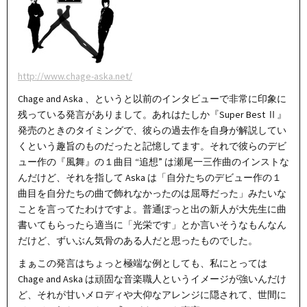
http://www.chage-aska.net/
Chage and Aska 、というと以前のインタビューで非常に印象に
残っている発言がありまして。あれはたしか『Super Best Ⅱ』
発売のときのタイミングで、彼らの過去作を自身が解説してい
くという趣旨のものだったと記憶してます。それで彼らのデビ
ュー作の『風舞』の１曲目 “追想” は瀬尾一三作曲のインストな
んだけど、それを指して Aska は「自分たちのデビュー作の１
曲目を自分たちの曲で飾れなかったのは屈辱だった」みたいな
ことを言ってたわけですよ。普通ぽっと出の新人が大先生に曲
書いてもらったら適当に「光栄です」とか言いそうなもんなん
だけど、ずいぶん気骨のある人だと思ったものでした。
まぁこの発言はちょっと極端な例としても、私にとっては
Chage and Aska は頑固な音楽職人というイメージが強いんだけ
ど、それが甘いメロディや大仰なアレンジに隠されて、世間に