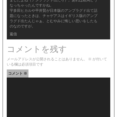
ましたよね（アンプラグド出たり）。あれは結局どう
なっちゃったんですかね。
宇多田ヒカルや平井賢が日本版のアンプラグド出て話
題になったときは、チャゲアスはイギリス版のアンプ
ラグド出たんじゃぁ、とむやみに悔しい思いをしたも
のなのですが。
返信
コメントを残す
メールアドレスが公開されることはありません。
※
が付いて
いる欄は必須項目です
コメント
※