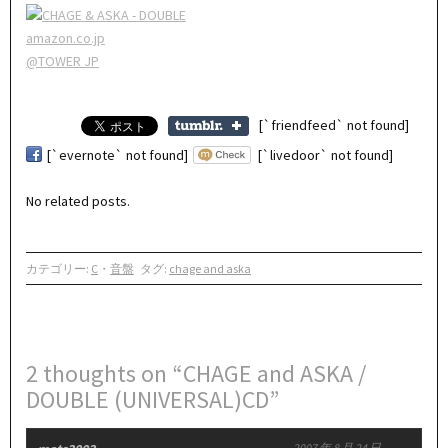
amazon.co.jp
@TOWER JP
[`friendfeed` not found]
[`evernote` not found]
[`livedoor` not found]
No related posts.
カテゴリー:
C
・
音盤
タグ:
chage and aska
2 thoughts on “CHAGE and ASKA /
DOUBLE (UNIVERSAL)CD”
2007 年 8 月 24 日