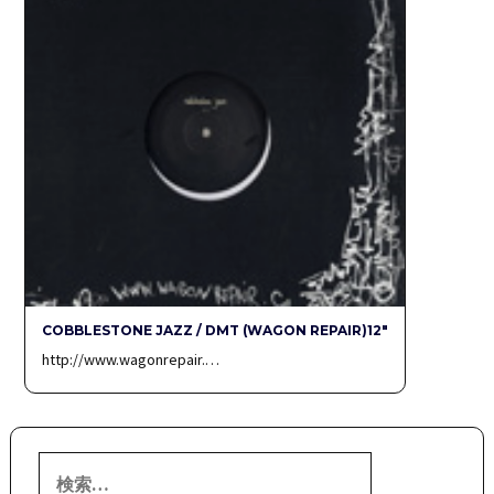
COBBLESTONE JAZZ / DMT (WAGON REPAIR)12″
http://www.wagonrepair.…
検
索: