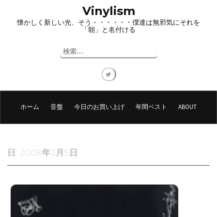
コ
Vinylism
ン
懐かしく新しい光、そう・・・・・・僕達は無邪気にそれを
テ
「朝」と名付ける
ン
ツ
検
へ
索:
ス
キ
ッ
プ
ホーム
音盤
今日のお買い上げ
年間ベスト
ABOUT
日:
2008年3月5日