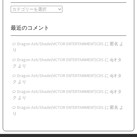
イ
カ
ブ
テ
ゴ
リ
最近のコメント
ー
Dragon Ash/Shade(VICTOR ENTERTAINMENT)CDS
に
匿名
よ
り
Dragon Ash/Shade(VICTOR ENTERTAINMENT)CDS
に
djオタ
ク
より
Dragon Ash/Shade(VICTOR ENTERTAINMENT)CDS
に
djオタ
ク
より
Dragon Ash/Shade(VICTOR ENTERTAINMENT)CDS
に
djオタ
ク
より
Dragon Ash/Shade(VICTOR ENTERTAINMENT)CDS
に
匿名
よ
り