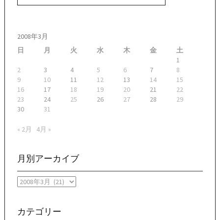
2008年3月
日
月
火
水
木
金
土
1
2
3
4
5
6
7
8
9
10
11
12
13
14
15
16
17
18
19
20
21
22
23
24
25
26
27
28
29
30
31
« 2月
4月 »
月別アーカイブ
月
別
ア
ー
カテゴリー
カ