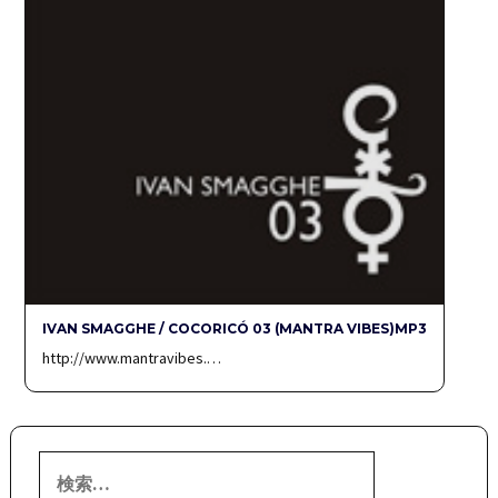
IVAN SMAGGHE / COCORICÓ 03 (MANTRA VIBES)MP3
http://www.mantravibes.…
検
索: