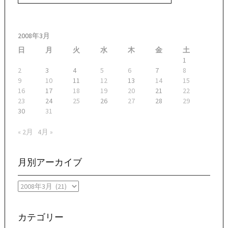
2008年3月
日
月
火
水
木
金
土
1
2
3
4
5
6
7
8
9
10
11
12
13
14
15
16
17
18
19
20
21
22
23
24
25
26
27
28
29
30
31
« 2月
4月 »
月別アーカイブ
月
別
ア
ー
カテゴリー
カ