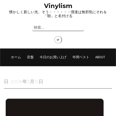
コ
Vinylism
ン
懐かしく新しい光、そう・・・・・・僕達は無邪気にそれを
テ
「朝」と名付ける
ン
ツ
検
へ
索:
ス
キ
ッ
プ
ホーム
音盤
今日のお買い上げ
年間ベスト
ABOUT
日:
2008年3月15日