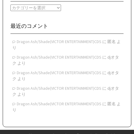
イ
カ
ブ
テ
ゴ
リ
最近のコメント
ー
Dragon Ash/Shade(VICTOR ENTERTAINMENT)CDS
に
匿名
よ
り
Dragon Ash/Shade(VICTOR ENTERTAINMENT)CDS
に
djオタ
ク
より
Dragon Ash/Shade(VICTOR ENTERTAINMENT)CDS
に
djオタ
ク
より
Dragon Ash/Shade(VICTOR ENTERTAINMENT)CDS
に
djオタ
ク
より
Dragon Ash/Shade(VICTOR ENTERTAINMENT)CDS
に
匿名
よ
り