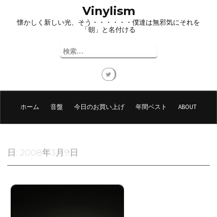
コ
Vinylism
ン
懐かしく新しい光、そう・・・・・・僕達は無邪気にそれを
テ
「朝」と名付ける
ン
ツ
検
へ
索:
ス
キ
ッ
プ
ホーム
音盤
今日のお買い上げ
年間ベスト
ABOUT
日:
2008年3月9日