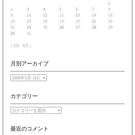
1
2
3
4
5
6
7
8
9
10
11
12
13
14
15
16
17
18
19
20
21
22
23
24
25
26
27
28
29
30
31
« 2月
4月 »
月別アーカイブ
月
別
ア
ー
カテゴリー
カ
イ
カ
ブ
テ
ゴ
リ
最近のコメント
ー