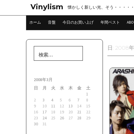
コ
Vinylism
懐かしく新しい光、そう・・・・
ン
テ
ン
ホーム
音盤
今日のお買い上げ
年間ベスト
ABO
ツ
へ
ス
キ
日:
2008
検
ッ
索:
プ
2008年3月
日
月
火
水
木
金
土
1
2
3
4
5
6
7
8
9
10
11
12
13
14
15
16
17
18
19
20
21
22
23
24
25
26
27
28
29
30
31