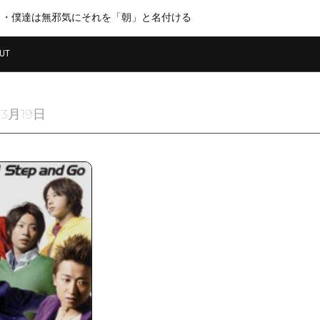
・・僕達は無邪気にそれを「朝」と名付ける
UT
年3月19日