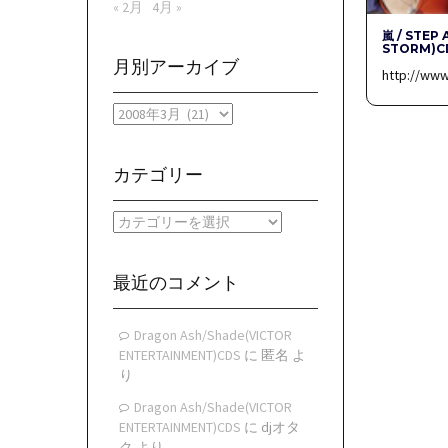
« 2月
4月 »
嵐 / STEP 
STORM)C
月別アーカイブ
http://www
月
別
ア
ー
カテゴリー
カ
イ
カ
ブ
テ
ゴ
リ
最近のコメント
ー
Dragon Ash/Shade(VICTOR
ENTERTAINMENT)CDS
に
匿名
よ
り
Dragon Ash/Shade(VICTOR
ENTERTAINMENT)CDS
に
djオタ
ク
より