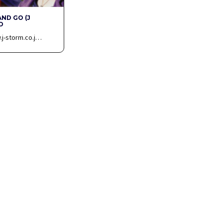
AND GO (J
D
.j-storm.co.j…