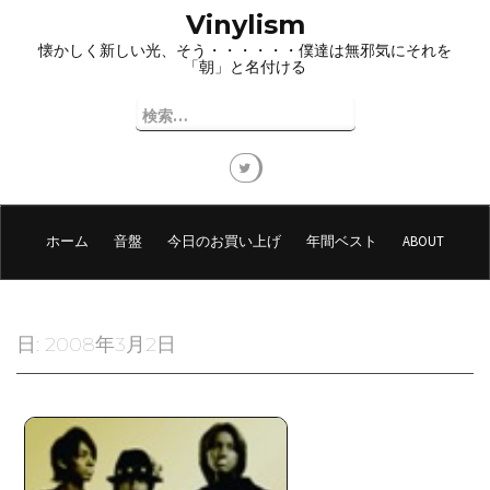
コ
Vinylism
ン
懐かしく新しい光、そう・・・・・・僕達は無邪気にそれを
テ
「朝」と名付ける
ン
ツ
検
へ
索:
ス
キ
ッ
プ
ホーム
音盤
今日のお買い上げ
年間ベスト
ABOUT
日:
2008年3月2日