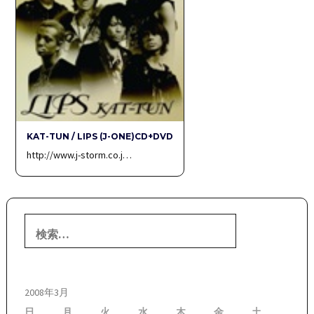
KAT-TUN / LIPS (J-ONE)CD+DVD
http://www.j-storm.co.j…
検
索:
2008年3月
日
月
火
水
木
金
土