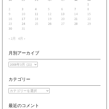
1
2
3
4
5
6
7
8
9
10
11
12
13
14
15
16
17
18
19
20
21
22
23
24
25
26
27
28
29
30
31
« 2月
4月 »
月別アーカイブ
月
別
ア
ー
カテゴリー
カ
イ
カ
ブ
テ
ゴ
リ
最近のコメント