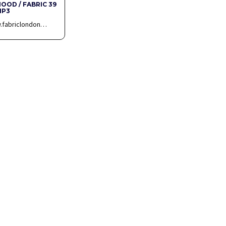
OOD / FABRIC 39
MP3
w.fabriclondon…