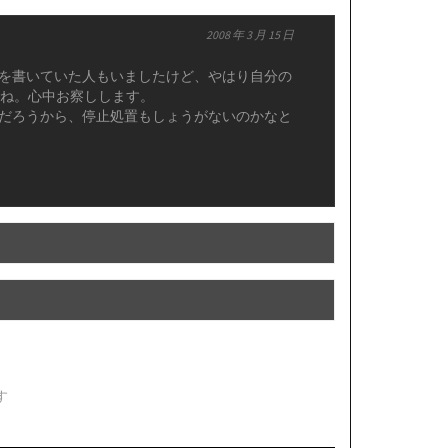
2008 年 3 月 15 日
を書いていた人もいましたけど、やはり自分の
よね。心中お察しします。
だろうから、停止処置もしょうがないのかなと
す