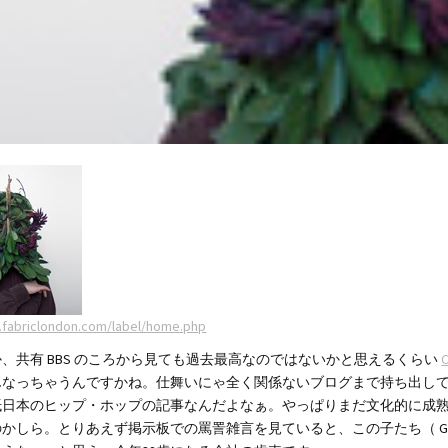
.fabriclondon.com/label/home.php
、共有 BBS のころから見ても過去最高なのではないかと思えるくらい
んなっちゃうんですかね。仕舞いにゃ全く関係ないブログまで持ち出し
抵日本のヒップ・ホップの記事なんだよなぁ。やっぱりまだ文化的に成
かしら。とりあえず掲示板での罵詈雑言を見ていると、この子たち（ G.K.