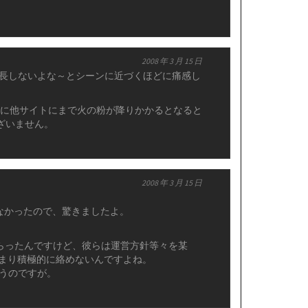
2008 年 3 月 15 日
長しないよな～とシーンに近づくほどに痛感し
。流石に他サイトにまで火の粉が降りかかるとなると
ざいません。
2008 年 3 月 15 日
してなかったので、驚きましたよ。
てもらったんですけど、彼らは運営方針等々を某
あまり積極的に絡めないんですよね。
うのですが。