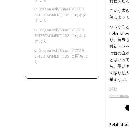
れねぇだろ
Dragon Ash/Shade(VICTOR
こんな書
ENTERTAINMENT)CDS
に
djオタ
例によっ
ク
より
っつうことで
Dragon Ash/Shade(VICTOR
Rober
ENTERTAINMENT)CDS
に
djオタ
り、自身
ク
より
最初トラ
Dragon Ash/Shade(VICTOR
ば昔の血
ENTERTAINMENT)CDS
に
匿名
よ
とはいっ
り
ら、重い
を振り払
拭えない
試聴
amazon.co.
Related po