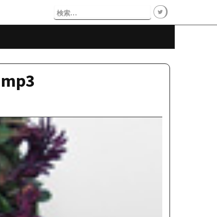
検
索:
C)mp3