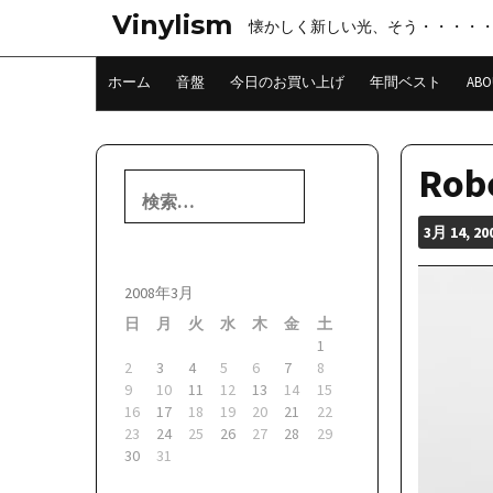
コ
Vinylism
懐かしく新しい光、そう・・・・
ン
テ
ン
ホーム
音盤
今日のお買い上げ
年間ベスト
ABO
ツ
へ
ス
キ
Robe
検
ッ
索:
プ
3月
14, 20
2008年3月
日
月
火
水
木
金
土
1
2
3
4
5
6
7
8
9
10
11
12
13
14
15
16
17
18
19
20
21
22
23
24
25
26
27
28
29
30
31