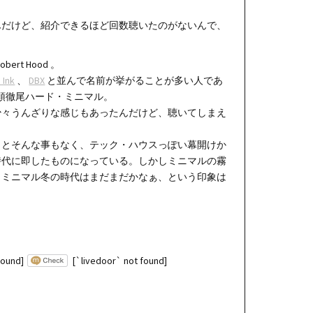
んだけど、紹介できるほど回数聴いたのがないんで、
t Hood 。
 Ink
、
DBX
と並んで名前が挙がることが多い人であ
頭徹尾ハード・ミニマル。
少々うんざりな感じもあったんだけど、聴いてしまえ
うとそんな事もなく、テック・ハウスっぽい幕開けか
時代に即したものになっている。しかしミニマルの霧
・ミニマル冬の時代はまだまだかなぁ、という印象は
found]
[`livedoor` not found]