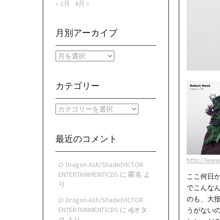
« 2月
4月 »
月別アーカイブ
月
別
ア
ー
カテゴリー
カ
イ
カ
ブ
テ
ゴ
リ
最近のコメント
ー
http://www
Dragon Ash/Shade(VICTOR
ENTERTAINMENT)CDS
に
匿名
よ
ここ何日か
り
でこんな
のも、大
Dragon Ash/Shade(VICTOR
ENTERTAINMENT)CDS
に
djオタ
うがないの
ク
より