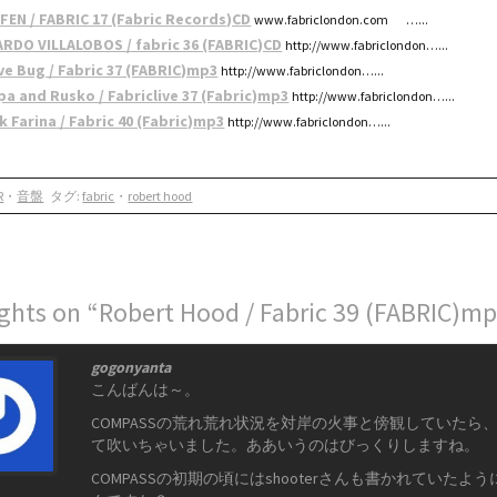
FEN / FABRIC 17 (Fabric Records)CD
www.fabriclondon.com …...
ARDO VILLALOBOS / fabric 36 (FABRIC)CD
http://www.fabriclondon…...
ve Bug / Fabric 37 (FABRIC)mp3
http://www.fabriclondon…...
pa and Rusko / Fabriclive 37 (Fabric)mp3
http://www.fabriclondon…...
k Farina / Fabric 40 (Fabric)mp3
http://www.fabriclondon…...
R
・
音盤
タグ:
fabric
・
robert hood
ghts on “Robert Hood / Fabric 39 (FABRIC)m
gogonyanta
こんばんは～。
COMPASSの荒れ荒れ状況を対岸の火事と傍観していた
て吹いちゃいました。ああいうのはびっくりしますね。
COMPASSの初期の頃にはshooterさんも書かれてい