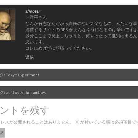
shooter
＞洋平さん
なんか有志なんだから責任のない気楽なもの、みたいな事
運営するサイトの BBS があんなふうになるのは辛いです
多分ここまで炎上しちゃうと、何やったって批判は出るん
思います。
コレにめげずに頑張ってください。
返信
ク:
Tokyo Experiment
ク:
acid over the rainbow
ントを残す
ドレスが公開されることはありません。
※
が付いている欄は必須項目で
※