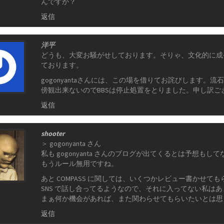
んですか？
返信
洋平
どうも、大変お騒がせしております。そりゃ、文化的に成
ております。
gogonyantaさんには、この場を借りてお詫びします
傍観出来ないのでBBSは停止処置をとりました。申し訳ご
返信
shooter
＞ gogonyanta さん
私も gogonyanta さんのブログが出てくるとは予想も
もうルール無用ですね。
あと COMPASS に関しては、いくつかレビュー書かせ
SNS で話し合ってるようなので、それに入ってない私は
まぁ何か機会があれば、また関わらせてもらいたいとは思
返信