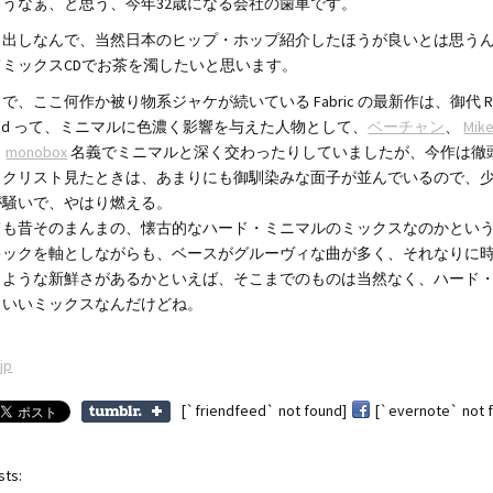
うなぁ、と思う、今年32歳になる会社の歯車です。
き出しなんで、当然日本のヒップ・ホップ紹介したほうが良いとは思う
てミックスCDでお茶を濁したいと思います。
、ここ何作か被り物系ジャケが続いている Fabric の最新作は、御代 Rober
t Hood って、ミニマルに色濃く影響を与えた人物として、
ベーチャン
、
Mike
も
monobox
名義でミニマルと深く交わったりしていましたが、今作は徹
ックリスト見たときは、あまりにも御馴染みな面子が並んでいるので、
が騒いで、やはり燃える。
ても昔そのまんまの、懐古的なハード・ミニマルのミックスなのかとい
キックを軸としながらも、ベースがグルーヴィな曲が多く、それなりに
うような新鮮さがあるかといえば、そこまでのものは当然なく、ハード
。いいミックスなんだけどね。
jp
[`friendfeed` not found]
[`evernote` not 
sts: