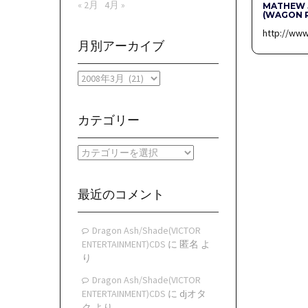
« 2月
4月 »
MATHEW 
(WAGON R
http://ww
月別アーカイブ
月
別
ア
ー
カテゴリー
カ
イ
カ
ブ
テ
ゴ
リ
最近のコメント
ー
Dragon Ash/Shade(VICTOR
ENTERTAINMENT)CDS
に
匿名
よ
り
Dragon Ash/Shade(VICTOR
ENTERTAINMENT)CDS
に
djオタ
ク
より