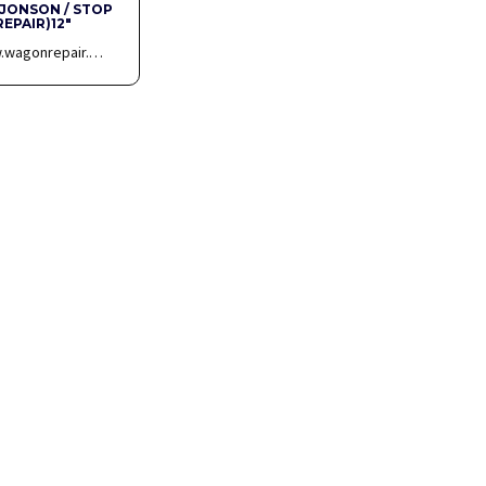
JONSON / STOP
EPAIR)12″
w.wagonrepair.…