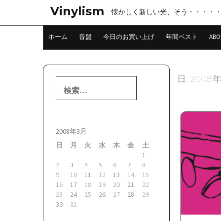
コ
Vinylism
懐かしく新しい光、そう・・・・
ン
テ
ン
ホーム
音盤
今日のお買い上げ
年間ベスト
ABO
ツ
へ
ス
キ
日:
2008
検
ッ
索:
プ
2008年3月
日
月
火
水
木
金
土
1
2
3
4
5
6
7
8
9
10
11
12
13
14
15
16
17
18
19
20
21
22
23
24
25
26
27
28
29
30
31