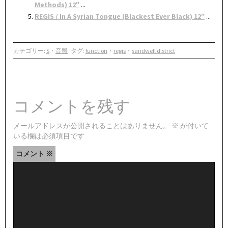
Methods) 12″
...
REGIS / In A Syrian Tongue (Blackest Ever Black) 12″
...
カテゴリー:
S
・
音盤
タグ:
function
・
regis
・
sandwell district
コメントを残す
メールアドレスが公開されることはありません。
※
が付いて
いる欄は必須項目です
コメント
※