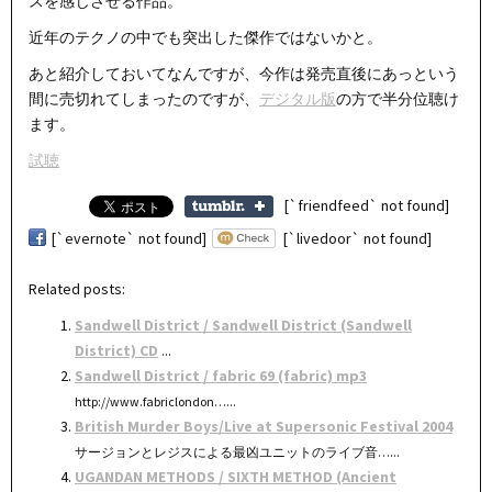
スを感じさせる作品。
近年のテクノの中でも突出した傑作ではないかと。
あと紹介しておいてなんですが、今作は発売直後にあっという
間に売切れてしまったのですが、
デジタル版
の方で半分位聴け
ます。
試聴
[`friendfeed` not found]
[`evernote` not found]
[`livedoor` not found]
Related posts:
Sandwell District / Sandwell District (Sandwell
District) CD
...
Sandwell District / fabric 69 (fabric) mp3
http://www.fabriclondon…...
British Murder Boys/Live at Supersonic Festival 2004
サージョンとレジスによる最凶ユニットのライブ音…...
UGANDAN METHODS / SIXTH METHOD (Ancient