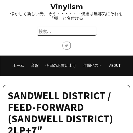
コ
Vinylism
ン
懐かしく新しい光、そう・・・・・・僕達は無邪気にそれを
テ
「朝」と名付ける
ン
ツ
検
へ
索:
ス
キ
ッ
プ
ホーム
音盤
今日のお買い上げ
年間ベスト
ABOUT
SANDWELL DISTRICT /
FEED-FORWARD
(SANDWELL DISTRICT)
2LP+7″