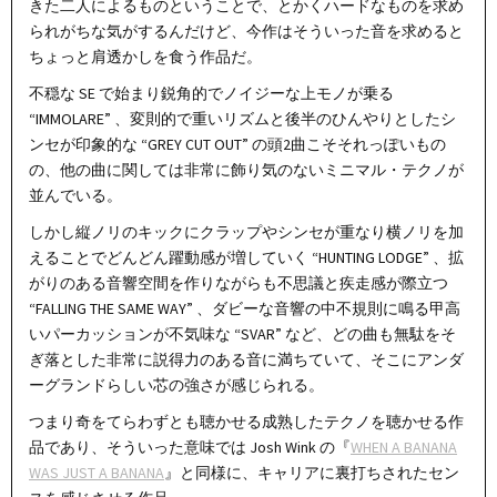
きた二人によるものということで、とかくハードなものを求め
られがちな気がするんだけど、今作はそういった音を求めると
ちょっと肩透かしを食う作品だ。
不穏な SE で始まり鋭角的でノイジーな上モノが乗る
“IMMOLARE” 、変則的で重いリズムと後半のひんやりとしたシ
ンセが印象的な “GREY CUT OUT” の頭2曲こそそれっぽいもの
の、他の曲に関しては非常に飾り気のないミニマル・テクノが
並んでいる。
しかし縦ノリのキックにクラップやシンセが重なり横ノリを加
えることでどんどん躍動感が増していく “HUNTING LODGE” 、拡
がりのある音響空間を作りながらも不思議と疾走感が際立つ
“FALLING THE SAME WAY” 、ダビーな音響の中不規則に鳴る甲高
いパーカッションが不気味な “SVAR” など、どの曲も無駄をそ
ぎ落とした非常に説得力のある音に満ちていて、そこにアンダ
ーグランドらしい芯の強さが感じられる。
つまり奇をてらわずとも聴かせる成熟したテクノを聴かせる作
品であり、そういった意味では Josh Wink の『
WHEN A BANANA
WAS JUST A BANANA
』と同様に、キャリアに裏打ちされたセン