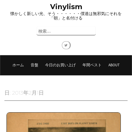
コ
Vinylism
ン
懐かしく新しい光、そう・・・・・・僕達は無邪気にそれを
テ
「朝」と名付ける
ン
ツ
検
へ
索:
ス
キ
ッ
プ
ホーム
音盤
今日のお買い上げ
年間ベスト
ABOUT
日:
2013年2月1日