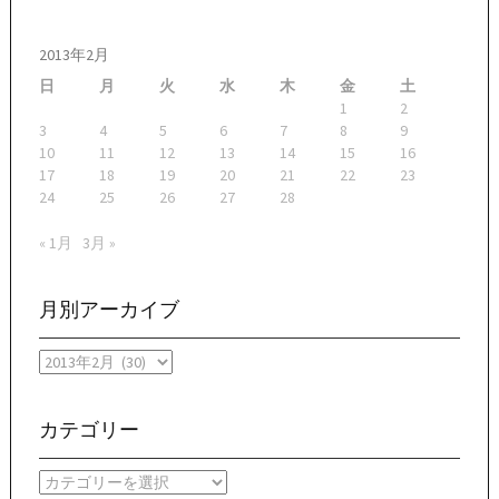
2013年2月
日
月
火
水
木
金
土
1
2
3
4
5
6
7
8
9
10
11
12
13
14
15
16
17
18
19
20
21
22
23
24
25
26
27
28
« 1月
3月 »
月別アーカイブ
月
別
ア
ー
カテゴリー
カ
イ
カ
ブ