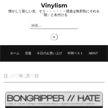
コ
Vinylism
ン
懐かしく新しい光、そう・・・・・・僕達は無邪気にそれを
テ
「朝」と名付ける
ン
ツ
検
へ
索:
ス
キ
ッ
プ
ホーム
音盤
今日のお買い上げ
年間ベスト
ABOUT
日:
2013年2月10日