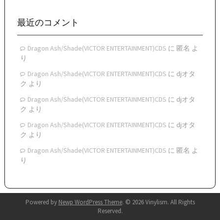
テ
ゴ
リ
最近のコメント
ー
Dragon Ash/Shade(VICTOR ENTERTAINMENT)CDS
に
匿名
よ
り
Dragon Ash/Shade(VICTOR ENTERTAINMENT)CDS
に
djオタ
ク
より
Dragon Ash/Shade(VICTOR ENTERTAINMENT)CDS
に
djオタ
ク
より
Dragon Ash/Shade(VICTOR ENTERTAINMENT)CDS
に
djオタ
ク
より
Dragon Ash/Shade(VICTOR ENTERTAINMENT)CDS
に
匿名
よ
り
Powered by
Newp WordPress Theme
.
© 2026 Vinylism. All Rights
Reserved.