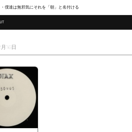
・・僕達は無邪気にそれを「朝」と名付ける
UT
2月16日