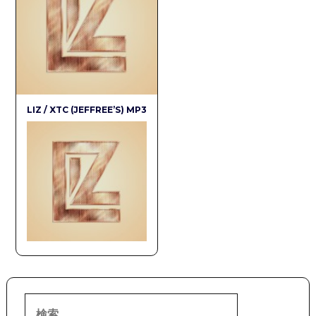
LIZ / XTC (JEFFREE’S) MP3
検
索: