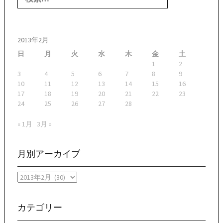
2013年2月
日
月
火
水
木
金
土
1
2
3
4
5
6
7
8
9
10
11
12
13
14
15
16
17
18
19
20
21
22
23
24
25
26
27
28
« 1月
3月 »
月別アーカイブ
月
別
ア
ー
カテゴリー
カ