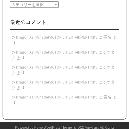
イ
カ
ブ
テ
ゴ
リ
最近のコメント
ー
Dragon Ash/Shade(VICTOR ENTERTAINMENT)CDS
に
匿名
よ
り
Dragon Ash/Shade(VICTOR ENTERTAINMENT)CDS
に
djオタ
ク
より
Dragon Ash/Shade(VICTOR ENTERTAINMENT)CDS
に
djオタ
ク
より
Dragon Ash/Shade(VICTOR ENTERTAINMENT)CDS
に
djオタ
ク
より
Dragon Ash/Shade(VICTOR ENTERTAINMENT)CDS
に
匿名
よ
り
Powered by
Newp WordPress Theme
.
© 2026 Vinylism. All Rights