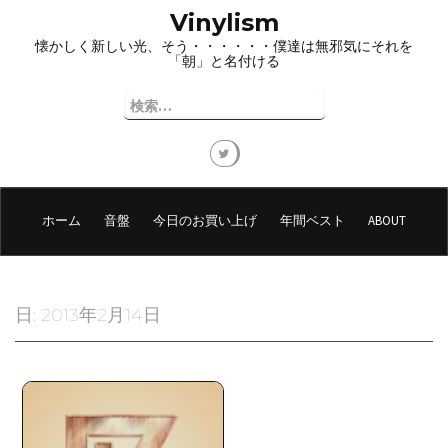
コ
Vinylism
ン
懐かしく新しい光、そう・・・・・・僕達は無邪気にそれを
テ
「朝」と名付ける
ン
ツ
検
へ
索:
ス
キ
ッ
プ
ホーム
音盤
今日のお買い上げ
年間ベスト
ABOUT
日:
2013年2月14日