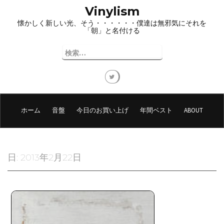
コ
Vinylism
ン
懐かしく新しい光、そう・・・・・・僕達は無邪気にそれを
テ
「朝」と名付ける
ン
ツ
検
へ
索:
ス
キ
ッ
プ
ホーム
音盤
今日のお買い上げ
年間ベスト
ABOUT
日:
2013年2月22日