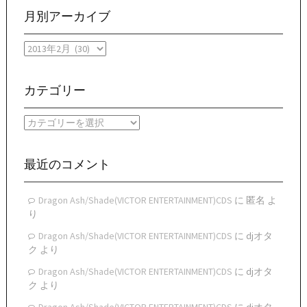
月別アーカイブ
月
別
ア
ー
カテゴリー
カ
イ
カ
ブ
テ
ゴ
リ
最近のコメント
ー
Dragon Ash/Shade(VICTOR ENTERTAINMENT)CDS
に
匿名
よ
り
Dragon Ash/Shade(VICTOR ENTERTAINMENT)CDS
に
djオタ
ク
より
Dragon Ash/Shade(VICTOR ENTERTAINMENT)CDS
に
djオタ
ク
より
Dragon Ash/Shade(VICTOR ENTERTAINMENT)CDS
に
djオタ