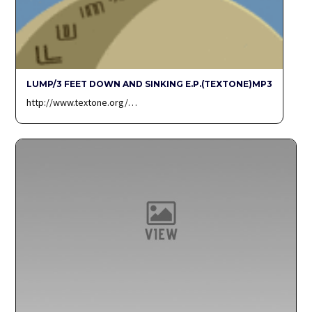
LUMP/3 FEET DOWN AND SINKING E.P.(TEXTONE)MP3
http://www.textone.org/…