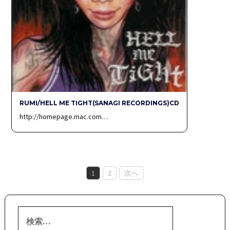
RUMI/HELL ME TIGHT(SANAGI RECORDINGS)CD
http://homepage.mac.com…
投
1
2
次へ
稿
ナ
検
ビ
索: