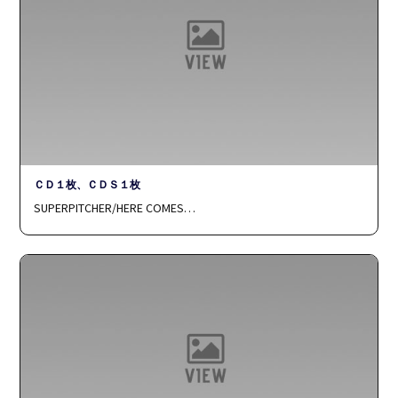
ＣＤ１枚、ＣＤＳ１枚
SUPERPITCHER/HERE COMES…