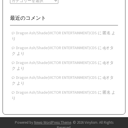
カ
ブ
テ
ゴ
リ
最近のコメント
ー
Dragon Ash/Shade(VICTOR ENTERTAINMENT)CDS
に
匿名
よ
り
Dragon Ash/Shade(VICTOR ENTERTAINMENT)CDS
に
djオタ
ク
より
Dragon Ash/Shade(VICTOR ENTERTAINMENT)CDS
に
djオタ
ク
より
Dragon Ash/Shade(VICTOR ENTERTAINMENT)CDS
に
djオタ
ク
より
Dragon Ash/Shade(VICTOR ENTERTAINMENT)CDS
に
匿名
よ
り
Powered by
Newp WordPress Theme
.
© 2026 Vinylism. All Rights
Reserved.