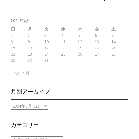
ゲ
ー
2004年8月
シ
日
月
火
水
木
金
土
ョ
1
2
3
4
5
6
7
8
9
10
11
12
13
14
ン
15
16
17
18
19
20
21
22
23
24
25
26
27
28
29
30
31
« 7月
9月 »
月別アーカイブ
月
別
ア
ー
カテゴリー
カ
イ