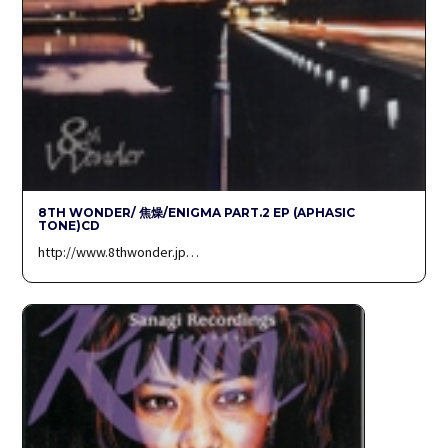
8TH WONDER/ 焦燥/ENIGMA PART.2 EP (APHASIC
TONE)CD
http://www.8thwonder.jp…