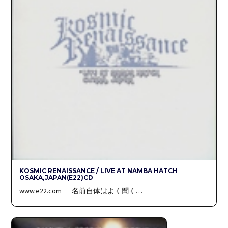
KOSMIC RENAISSANCE / LIVE AT NAMBA HATCH
OSAKA,JAPAN(E22)CD
www.e22.com 名前自体はよく聞く…