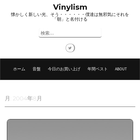
コ
Vinylism
ン
懐かしく新しい光、そう・・・・・・僕達は無邪気にそれを
テ
「朝」と名付ける
ン
ツ
検
へ
索:
ス
キ
ッ
プ
ホーム
音盤
今日のお買い上げ
年間ベスト
ABOUT
月:
2004年8月