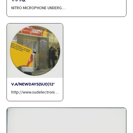
NITRO MICROPHONE UNDERG…
V.A/NEWDAYS(SUD)12′
http://www.sudelectroni…