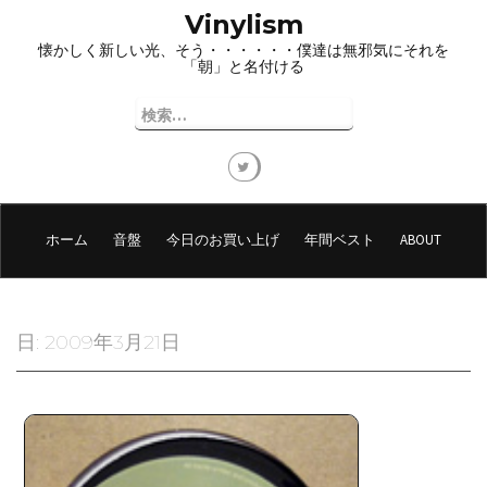
コ
Vinylism
ン
懐かしく新しい光、そう・・・・・・僕達は無邪気にそれを
テ
「朝」と名付ける
ン
ツ
検
へ
索:
ス
キ
ッ
プ
ホーム
音盤
今日のお買い上げ
年間ベスト
ABOUT
日:
2009年3月21日