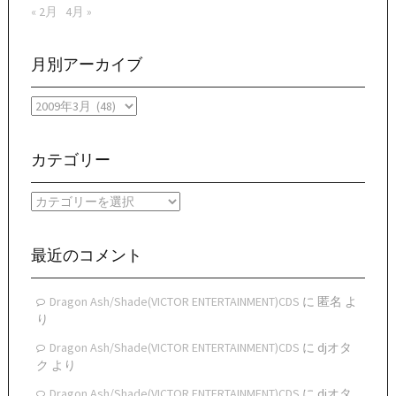
« 2月
4月 »
月別アーカイブ
月
別
ア
ー
カテゴリー
カ
イ
カ
ブ
テ
ゴ
リ
最近のコメント
ー
Dragon Ash/Shade(VICTOR ENTERTAINMENT)CDS
に
匿名
よ
り
Dragon Ash/Shade(VICTOR ENTERTAINMENT)CDS
に
djオタ
ク
より
Dragon Ash/Shade(VICTOR ENTERTAINMENT)CDS
に
djオタ