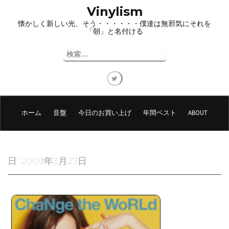
コ
Vinylism
ン
懐かしく新しい光、そう・・・・・・僕達は無邪気にそれを
テ
「朝」と名付ける
ン
ツ
検
へ
索:
ス
キ
ッ
プ
ホーム
音盤
今日のお買い上げ
年間ベスト
ABOUT
日:
2009年3月27日