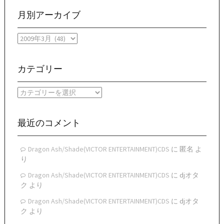
月別アーカイブ
月
別
ア
ー
カテゴリー
カ
イ
カ
ブ
テ
ゴ
リ
最近のコメント
ー
Dragon Ash/Shade(VICTOR ENTERTAINMENT)CDS
に
匿名
よ
り
Dragon Ash/Shade(VICTOR ENTERTAINMENT)CDS
に
djオタ
ク
より
Dragon Ash/Shade(VICTOR ENTERTAINMENT)CDS
に
djオタ
ク
より