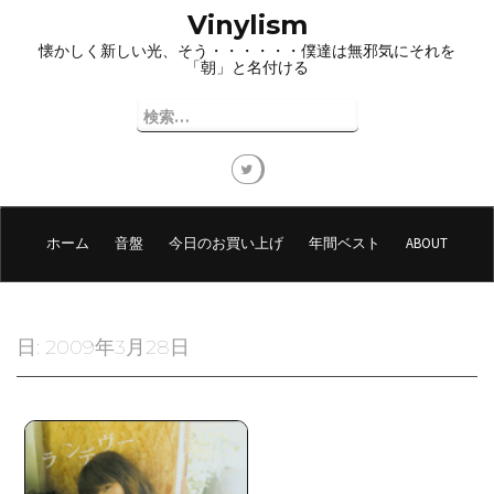
コ
Vinylism
ン
懐かしく新しい光、そう・・・・・・僕達は無邪気にそれを
テ
「朝」と名付ける
ン
ツ
検
へ
索:
ス
キ
ッ
プ
ホーム
音盤
今日のお買い上げ
年間ベスト
ABOUT
日:
2009年3月28日