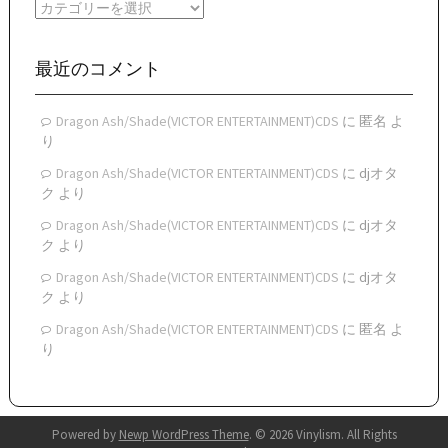
カ
ブ
テ
ゴ
リ
最近のコメント
ー
Dragon Ash/Shade(VICTOR ENTERTAINMENT)CDS
に
匿名
よ
り
Dragon Ash/Shade(VICTOR ENTERTAINMENT)CDS
に
djオタ
ク
より
Dragon Ash/Shade(VICTOR ENTERTAINMENT)CDS
に
djオタ
ク
より
Dragon Ash/Shade(VICTOR ENTERTAINMENT)CDS
に
djオタ
ク
より
Dragon Ash/Shade(VICTOR ENTERTAINMENT)CDS
に
匿名
よ
り
Powered by
Newp WordPress Theme
.
© 2026 Vinylism. All Rights