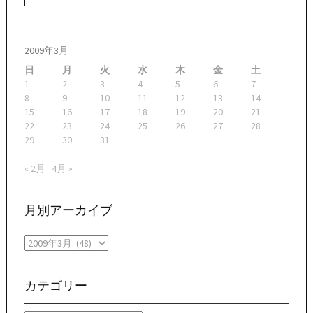
2009年3月
日
月
火
水
木
金
土
1
2
3
4
5
6
7
8
9
10
11
12
13
14
15
16
17
18
19
20
21
22
23
24
25
26
27
28
29
30
31
« 2月
4月 »
月別アーカイブ
月
別
ア
ー
カテゴリー
カ
イ