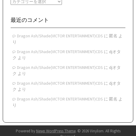
カ
ブ
テ
ゴ
リ
最近のコメント
ー
Dragon Ash/Shade(VICTOR ENTERTAINMENT)CDS
に
匿名
よ
り
Dragon Ash/Shade(VICTOR ENTERTAINMENT)CDS
に
djオタ
ク
より
Dragon Ash/Shade(VICTOR ENTERTAINMENT)CDS
に
djオタ
ク
より
Dragon Ash/Shade(VICTOR ENTERTAINMENT)CDS
に
djオタ
ク
より
Dragon Ash/Shade(VICTOR ENTERTAINMENT)CDS
に
匿名
よ
り
Powered by
Newp WordPress Theme
.
© 2026 Vinylism. All Rights