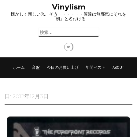
コ
Vinylism
ン
懐かしく新しい光、そう・・・・・・僕達は無邪気にそれを
テ
「朝」と名付ける
ン
ツ
検
へ
索:
ス
キ
ッ
プ
ホーム
音盤
今日のお買い上げ
年間ベスト
ABOUT
日:
2012年12月3日