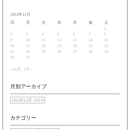
2012年12月
日
月
火
水
木
金
土
1
2
3
4
5
6
7
8
9
10
11
12
13
14
15
16
17
18
19
20
21
22
23
24
25
26
27
28
29
30
31
« 11月
1月 »
月別アーカイブ
月
別
ア
ー
カテゴリー
カ
イ