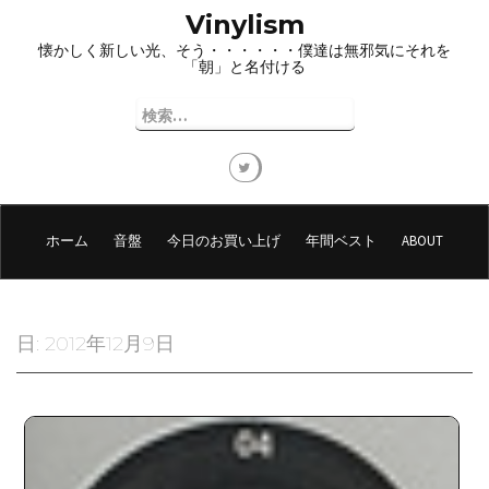
コ
Vinylism
ン
懐かしく新しい光、そう・・・・・・僕達は無邪気にそれを
テ
「朝」と名付ける
ン
ツ
検
へ
索:
ス
キ
ッ
プ
ホーム
音盤
今日のお買い上げ
年間ベスト
ABOUT
日:
2012年12月9日